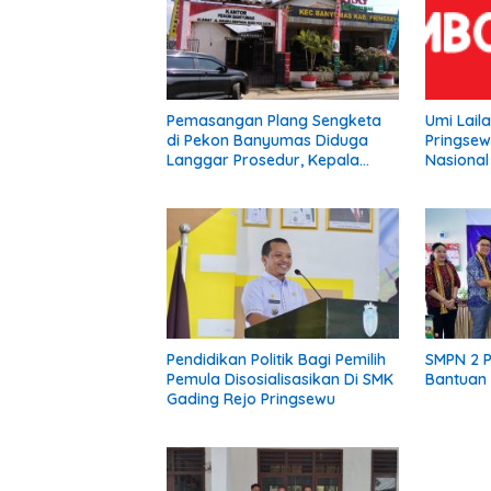
Pemasangan Plang Sengketa
Umi Lail
di Pekon Banyumas Diduga
Pringsew
Langgar Prosedur, Kepala
Nasional 
Pekon: Kami Tidak Pernah
Diberi Pemberitahuan
Pendidikan Politik Bagi Pemilih
SMPN 2 
Pemula Disosialisasikan Di SMK
Bantuan 
Gading Rejo Pringsewu