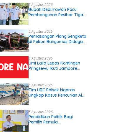
5 Agustus 2026
Bupati Dedi Irawan Pacu
Pembangunan Pesibar Tiga
Proyek Infrastruktur
Strategis Siap
Diperjuangkan.
5 Agustus 2026
Pemasangan Plang Sengketa
di Pekon Banyumas Diduga
Langgar Prosedur, Kepala
Pekon: Kami Tidak Pernah
Diberi Pemberitahuan
5 Agustus 2026
Umi Laila Lepas Kontingen
Pringsewu Ikuti Jambore
Nasional XII
5 Agustus 2026
Tim URC Polsek Ngaras
Ungkap Kasus Pencurian Alat
Tangkap Ikan di Pelabuhan
Kota Jawa, Dua Terduga
Pelaku Diamankan
5 Agustus 2026
Pendidikan Politik Bagi
Pemilih Pemula
Disosialisasikan Di SMK