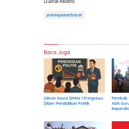
(Zainal Abidin)
polrespesisirbarat
Baca Juga
Giliran Siswa SMAN 1 Pringsewu
Pemkab 
Diberi Pendidikan Politik
ASN Gur
Kependid