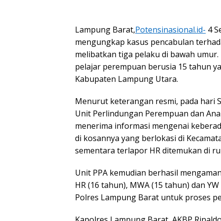
Lampung Barat,
Potensinasional.id-
4 S
mengungkap kasus pencabulan terhada
melibatkan tiga pelaku di bawah umur. 
pelajar perempuan berusia 15 tahun y
Kabupaten Lampung Utara.
Menurut keterangan resmi, pada hari Se
Unit Perlindungan Perempuan dan Anak
menerima informasi mengenai keberad
di kosannya yang berlokasi di Kecama
sementara terlapor HR ditemukan di r
Unit PPA kemudian berhasil mengamank
HR (16 tahun), MWA (15 tahun) dan YW 
Polres Lampung Barat untuk proses pem
Kapolres Lampung Barat, AKBP Rinaldo 