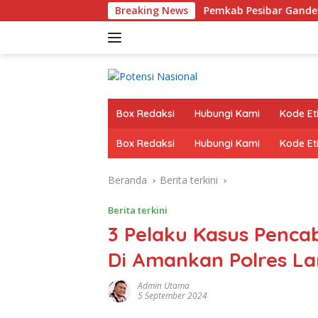
Langsung
 Pendidikan Politik
Breaking News
Pemkab Pesibar Gandeng OJK, ASN G
ke
konten
Box Redaksi
Hubungi Kami
Kode Eti
Box Redaksi
Hubungi Kami
Kode Eti
Beranda
Berita terkini
Berita terkini
3 Pelaku Kasus Penc
Di Amankan Polres L
Admin Utama
5 September 2024