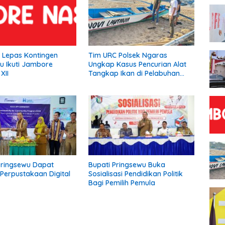
a Lepas Kontingen
Tim URC Polsek Ngaras
u Ikuti Jambore
Ungkap Kasus Pencurian Alat
XII
Tangkap Ikan di Pelabuhan
Kota Jawa, Dua Terduga
Pelaku Diamankan
Pringsewu Dapat
Bupati Pringsewu Buka
Perpustakaan Digital
Sosialisasi Pendidikan Politik
Bagi Pemilih Pemula