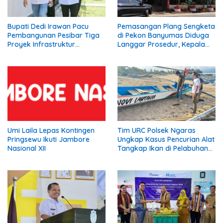
Bupati Dedi Irawan Pacu
Pemasangan Plang Sengketa
Pembangunan Pesibar Tiga
di Pekon Banyumas Diduga
Proyek Infrastruktur
Langgar Prosedur, Kepala
Strategis Siap
Pekon: Kami Tidak Pernah
Diperjuangkan.
Diberi Pemberitahuan
Umi Laila Lepas Kontingen
Tim URC Polsek Ngaras
Pringsewu Ikuti Jambore
Ungkap Kasus Pencurian Alat
Nasional XII
Tangkap Ikan di Pelabuhan
Kota Jawa, Dua Terduga
Pelaku Diamankan