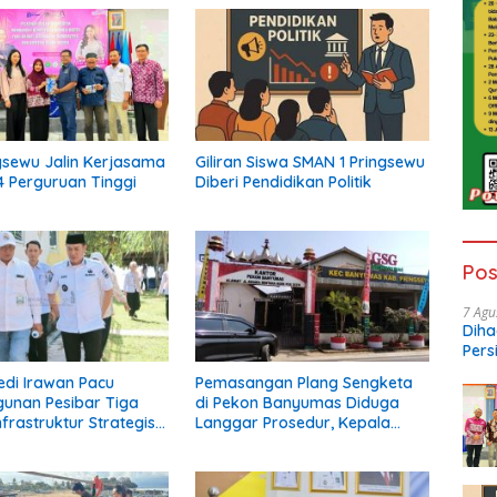
gsewu Jalin Kerjasama
Giliran Siswa SMAN 1 Pringsewu
 Perguruan Tinggi
Diberi Pendidikan Politik
Pos
7 Agu
Diha
Pers
Ngop
edi Irawan Pacu
Pemasangan Plang Sengketa
unan Pesibar Tiga
di Pekon Banyumas Diduga
frastruktur Strategis
Langgar Prosedur, Kepala
erjuangkan.
Pekon: Kami Tidak Pernah
Diberi Pemberitahuan