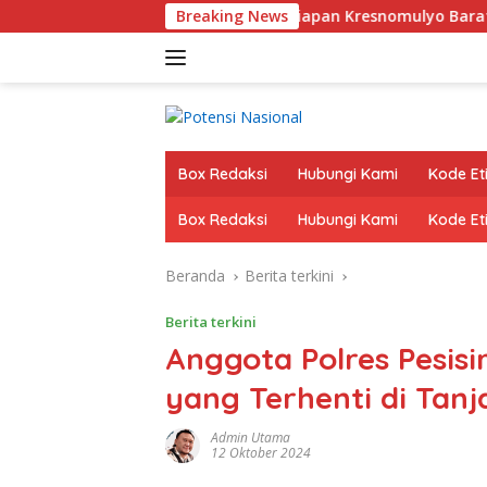
Langsung
Wabup Pringsewu, Pekon Persiapan Kresnomulyo Barat Tuan Rum
Breaking News
ke
konten
Box Redaksi
Hubungi Kami
Kode Eti
Box Redaksi
Hubungi Kami
Kode Eti
Beranda
Berita terkini
Berita terkini
Anggota Polres Pesisi
yang Terhenti di Ta
Admin Utama
12 Oktober 2024