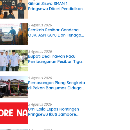
Giliran Siswa SMAN 1
Pringsewu Diberi Pendidikan
Politik
5 Agustus 2026
Pemkab Pesibar Gandeng
OJK, ASN Guru Dan Tenaga
Kependidikan Terima Polis
Asuransi.
5 Agustus 2026
Bupati Dedi Irawan Pacu
Pembangunan Pesibar Tiga
Proyek Infrastruktur
Strategis Siap
Diperjuangkan.
5 Agustus 2026
Pemasangan Plang Sengketa
di Pekon Banyumas Diduga
Langgar Prosedur, Kepala
Pekon: Kami Tidak Pernah
Diberi Pemberitahuan
5 Agustus 2026
Umi Laila Lepas Kontingen
Pringsewu Ikuti Jambore
Nasional XII