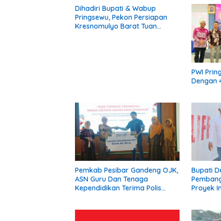
Dihadiri Bupati & Wabup
Pringsewu, Pekon Persiapan
Kresnomulyo Barat Tuan
Rumah Ngopi Serasi Ke-29
PWI Prin
Dengan 4
Pemkab Pesibar Gandeng OJK,
Bupati D
ASN Guru Dan Tenaga
Pembang
Kependidikan Terima Polis
Proyek In
Asuransi.
Siap Dip