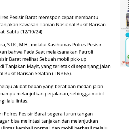
res Pesisir Barat merespon cepat membantu
tanjakan kawasan Taman Nasional Bukit Barisan
t. Sabtu (12/10/24)
, S.I.K., M.H., melalui Kasihumas Polres Pesisir
akan bahwa Pada Saat melaksanakan Patroli
sir Barat melihat Sebuah mobil pick-up
 Tanjakan Mayit, yang terletak di sepanjang Jalan
l Bukit Barisan Selatan (TNBBS).
melaju akibat beban yang berat dan medan jalan
 mampu melanjutkan perjalanan, sehingga mobil
i lalu lintas.
ri Polres Pesisir Barat segera turun tangan
ar bisa melintasi tanjakan dan melanjutkan
lu lintas kembali normal, dan mobil berhasil melaju