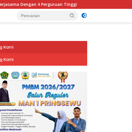
Dengan 4 Perguruan Tinggi
Giliran Siswa SMAN 1 Pringse
g Kami
g Kami