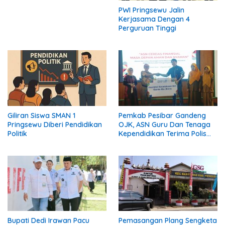
PWI Pringsewu Jalin
Kerjasama Dengan 4
Perguruan Tinggi
Giliran Siswa SMAN 1
Pemkab Pesibar Gandeng
Pringsewu Diberi Pendidikan
OJK, ASN Guru Dan Tenaga
Politik
Kependidikan Terima Polis
Asuransi.
Bupati Dedi Irawan Pacu
Pemasangan Plang Sengketa