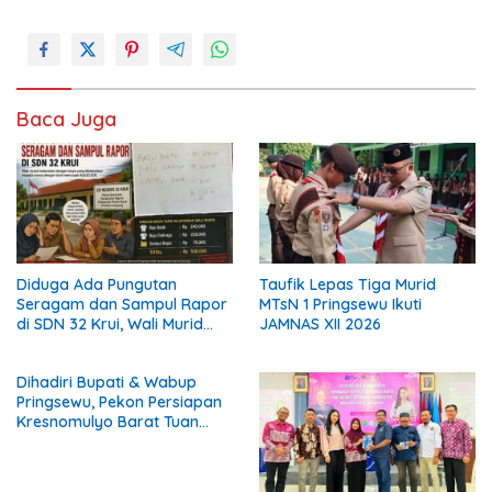
Baca Juga
Diduga Ada Pungutan
Taufik Lepas Tiga Murid
Seragam dan Sampul Rapor
MTsN 1 Pringsewu Ikuti
di SDN 32 Krui, Wali Murid
JAMNAS XII 2026
Keluhkan Biaya Rp530 Ribu
per Siswa
Dihadiri Bupati & Wabup
Pringsewu, Pekon Persiapan
Kresnomulyo Barat Tuan
Rumah Ngopi Serasi Ke-29