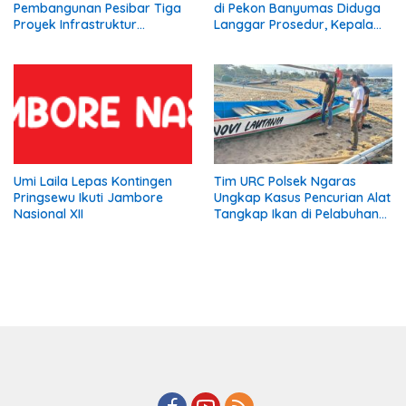
Pembangunan Pesibar Tiga
di Pekon Banyumas Diduga
Proyek Infrastruktur
Langgar Prosedur, Kepala
Strategis Siap
Pekon: Kami Tidak Pernah
Diperjuangkan.
Diberi Pemberitahuan
Umi Laila Lepas Kontingen
Tim URC Polsek Ngaras
Pringsewu Ikuti Jambore
Ungkap Kasus Pencurian Alat
Nasional XII
Tangkap Ikan di Pelabuhan
Kota Jawa, Dua Terduga
Pelaku Diamankan