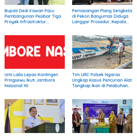
Bupati Dedi Irawan Pacu
Pemasangan Plang Sengketa
Pembangunan Pesibar Tiga
di Pekon Banyumas Diduga
Proyek Infrastruktur
Langgar Prosedur, Kepala
Strategis Siap
Pekon: Kami Tidak Pernah
Diperjuangkan.
Diberi Pemberitahuan
Umi Laila Lepas Kontingen
Tim URC Polsek Ngaras
Pringsewu Ikuti Jambore
Ungkap Kasus Pencurian Alat
Nasional XII
Tangkap Ikan di Pelabuhan
Kota Jawa, Dua Terduga
Pelaku Diamankan