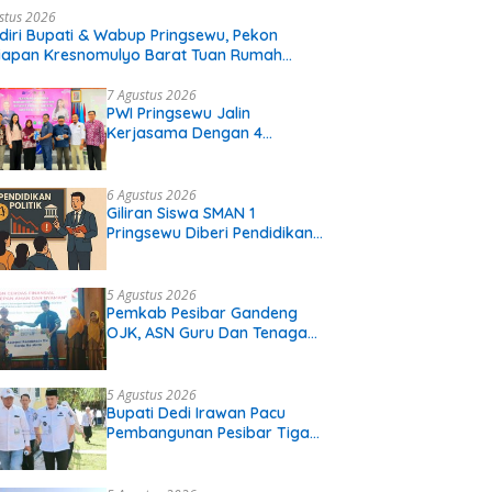
stus 2026
diri Bupati & Wabup Pringsewu, Pekon
iapan Kresnomulyo Barat Tuan Rumah
i Serasi Ke-29
7 Agustus 2026
PWI Pringsewu Jalin
Kerjasama Dengan 4
Perguruan Tinggi
6 Agustus 2026
Giliran Siswa SMAN 1
Pringsewu Diberi Pendidikan
Politik
5 Agustus 2026
Pemkab Pesibar Gandeng
OJK, ASN Guru Dan Tenaga
Kependidikan Terima Polis
Asuransi.
5 Agustus 2026
Bupati Dedi Irawan Pacu
Pembangunan Pesibar Tiga
Proyek Infrastruktur
Strategis Siap
Diperjuangkan.