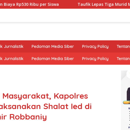
0 Ribu per Siswa
Taufik Lepas Tiga Murid MTsN 1 Pring
k Jurnalistik
Pedoman Media Siber
Privacy Policy
Tentan
k Jurnalistik
Pedoman Media Siber
Privacy Policy
Tentan
 Masyarakat, Kapolres
ksanakan Shalat Ied di
ir Robbaniy