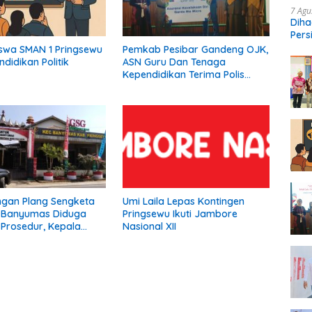
7 Agu
Diha
Pers
Ngop
Siswa SMAN 1 Pringsewu
Pemkab Pesibar Gandeng OJK,
ndidikan Politik
ASN Guru Dan Tenaga
Kependidikan Terima Polis
Asuransi.
gan Plang Sengketa
Umi Laila Lepas Kontingen
n Banyumas Diduga
Pringsewu Ikuti Jambore
Prosedur, Kepala
Nasional XII
ami Tidak Pernah
emberitahuan