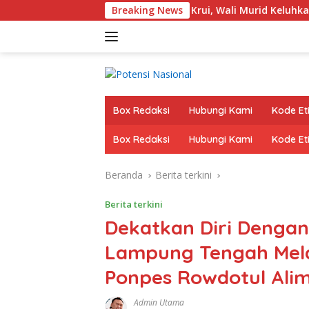
Langsung
 Sampul Rapor di SDN 32 Krui, Wali Murid Keluhkan Biaya Rp53
Breaking News
ke
konten
Box Redaksi
Hubungi Kami
Kode Eti
Box Redaksi
Hubungi Kami
Kode Eti
Beranda
Berita terkini
Berita terkini
Dekatkan Diri Dengan
Lampung Tengah Mela
Ponpes Rowdotul Alim
Admin Utama