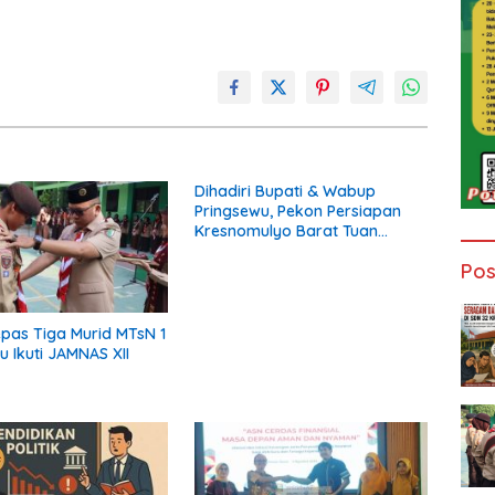
Dihadiri Bupati & Wabup
Pringsewu, Pekon Persiapan
Kresnomulyo Barat Tuan
Rumah Ngopi Serasi Ke-29
Pos
epas Tiga Murid MTsN 1
u Ikuti JAMNAS XII