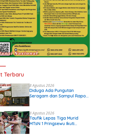
t Terbaru
8 Agustus 2026
Diduga Ada Pungutan
Seragam dan Sampul Rapor
di SDN 32 Krui, Wali Murid
Keluhkan Biaya Rp530 Ribu
per Siswa
8 Agustus 2026
Taufik Lepas Tiga Murid
MTsN 1 Pringsewu Ikuti
JAMNAS XII 2026