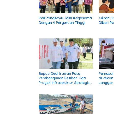
PWI Pringsewu Jalin Kerjasama
Giliran 
Dengan 4 Perguruan Tinggi
Diberi Pe
Bupati Dedi Irawan Pacu
Pemasan
Pembangunan Pesibar Tiga
di Peko
Proyek Infrastruktur Strategis
Langgar 
Siap Diperjuangkan.
Pekon: K
Diberi P