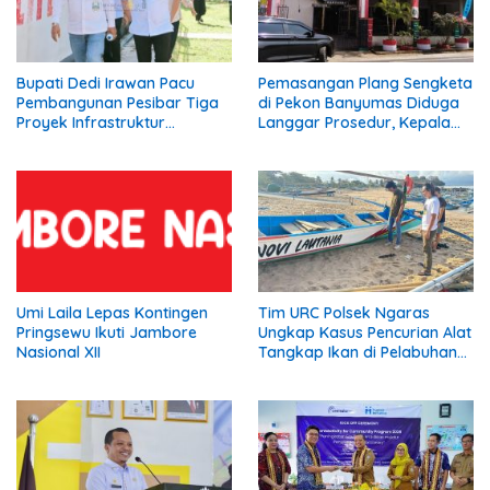
Bupati Dedi Irawan Pacu
Pemasangan Plang Sengketa
Pembangunan Pesibar Tiga
di Pekon Banyumas Diduga
Proyek Infrastruktur
Langgar Prosedur, Kepala
Strategis Siap
Pekon: Kami Tidak Pernah
Diperjuangkan.
Diberi Pemberitahuan
Umi Laila Lepas Kontingen
Tim URC Polsek Ngaras
Pringsewu Ikuti Jambore
Ungkap Kasus Pencurian Alat
Nasional XII
Tangkap Ikan di Pelabuhan
Kota Jawa, Dua Terduga
Pelaku Diamankan