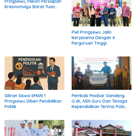
Pringsewu, Pekon Persiapan
Kresnomulyo Barat Tuan
Rumah Ngopi Serasi Ke-29
PWI Pringsewu Jalin
Kerjasama Dengan 4
Perguruan Tinggi
Giliran Siswa SMAN 1
Pemkab Pesibar Gandeng
Pringsewu Diberi Pendidikan
OJK, ASN Guru Dan Tenaga
Politik
Kependidikan Terima Polis
Asuransi.