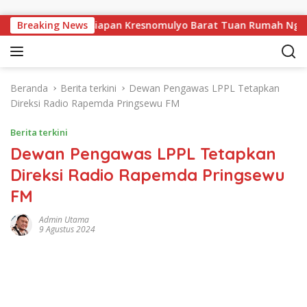
Langsung ke konten
sewu, Pekon Persiapan Kresnomulyo Barat Tuan Rumah Ngopi Ser
Breaking News
Beranda
Berita terkini
Dewan Pengawas LPPL Tetapkan
Direksi Radio Rapemda Pringsewu FM
Berita terkini
Dewan Pengawas LPPL Tetapkan
Direksi Radio Rapemda Pringsewu
FM
Admin Utama
9 Agustus 2024