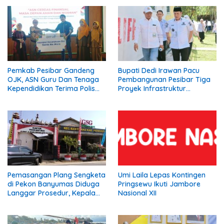
Pemkab Pesibar Gandeng
Bupati Dedi Irawan Pacu
OJK, ASN Guru Dan Tenaga
Pembangunan Pesibar Tiga
Kependidikan Terima Polis
Proyek Infrastruktur
Asuransi.
Strategis Siap
Diperjuangkan.
Pemasangan Plang Sengketa
Umi Laila Lepas Kontingen
di Pekon Banyumas Diduga
Pringsewu Ikuti Jambore
Langgar Prosedur, Kepala
Nasional XII
Pekon: Kami Tidak Pernah
Diberi Pemberitahuan