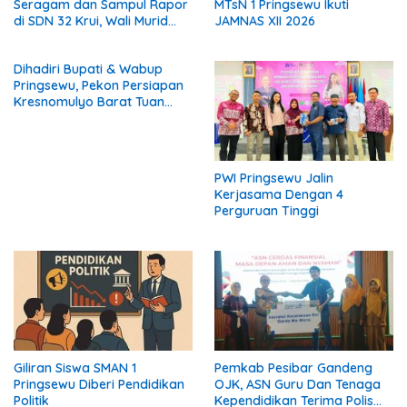
Seragam dan Sampul Rapor
MTsN 1 Pringsewu Ikuti
di SDN 32 Krui, Wali Murid
JAMNAS XII 2026
Keluhkan Biaya Rp530 Ribu
per Siswa
Dihadiri Bupati & Wabup
Pringsewu, Pekon Persiapan
Kresnomulyo Barat Tuan
Rumah Ngopi Serasi Ke-29
PWI Pringsewu Jalin
Kerjasama Dengan 4
Perguruan Tinggi
Giliran Siswa SMAN 1
Pemkab Pesibar Gandeng
Pringsewu Diberi Pendidikan
OJK, ASN Guru Dan Tenaga
Politik
Kependidikan Terima Polis