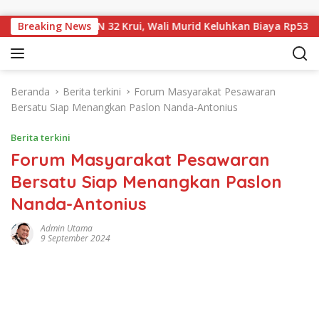
Langsung ke konten
l Rapor di SDN 32 Krui, Wali Murid Keluhkan Biaya Rp530 Ribu
Breaking News
Beranda
Berita terkini
Forum Masyarakat Pesawaran
Bersatu Siap Menangkan Paslon Nanda-Antonius
Berita terkini
Forum Masyarakat Pesawaran
Bersatu Siap Menangkan Paslon
Nanda-Antonius
Admin Utama
9 September 2024