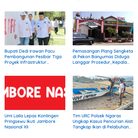
Asuransi.
Bupati Dedi Irawan Pacu
Pemasangan Plang Sengketa
Pembangunan Pesibar Tiga
di Pekon Banyumas Diduga
Proyek Infrastruktur
Langgar Prosedur, Kepala
Strategis Siap
Pekon: Kami Tidak Pernah
Diperjuangkan.
Diberi Pemberitahuan
Umi Laila Lepas Kontingen
Tim URC Polsek Ngaras
Pringsewu Ikuti Jambore
Ungkap Kasus Pencurian Alat
Nasional XII
Tangkap Ikan di Pelabuhan
Kota Jawa, Dua Terduga
Pelaku Diamankan