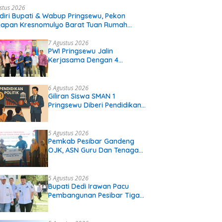
stus 2026
diri Bupati & Wabup Pringsewu, Pekon
iapan Kresnomulyo Barat Tuan Rumah
i Serasi Ke-29
7 Agustus 2026
PWI Pringsewu Jalin
Kerjasama Dengan 4
Perguruan Tinggi
6 Agustus 2026
Giliran Siswa SMAN 1
Pringsewu Diberi Pendidikan
Politik
5 Agustus 2026
Pemkab Pesibar Gandeng
OJK, ASN Guru Dan Tenaga
Kependidikan Terima Polis
Asuransi.
5 Agustus 2026
Bupati Dedi Irawan Pacu
Pembangunan Pesibar Tiga
Proyek Infrastruktur
Strategis Siap
Diperjuangkan.