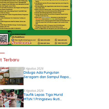
t Terbaru
8 Agustus 2026
Diduga Ada Pungutan
Seragam dan Sampul Rapor
di SDN 32 Krui, Wali Murid
Keluhkan Biaya Rp530 Ribu
per Siswa
8 Agustus 2026
Taufik Lepas Tiga Murid
MTsN 1 Pringsewu Ikuti
JAMNAS XII 2026