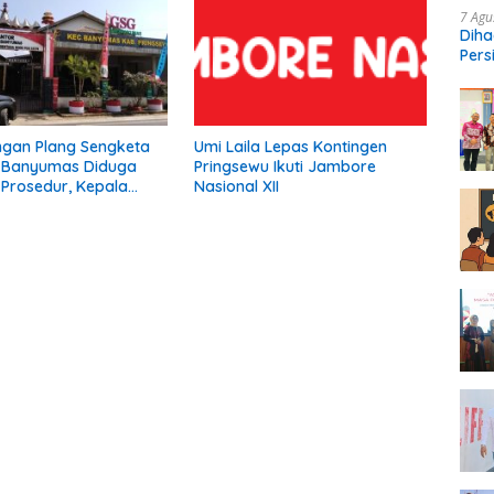
7 Agu
Diha
Pers
Ngop
gan Plang Sengketa
Umi Laila Lepas Kontingen
n Banyumas Diduga
Pringsewu Ikuti Jambore
Prosedur, Kepala
Nasional XII
ami Tidak Pernah
emberitahuan