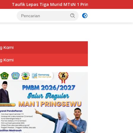
k Lepas Tiga Murid MTsN 1 Pringsewu Ikuti JAMNAS XII 2026
g Kami
g Kami