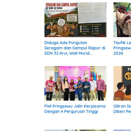
Diduga Ada Pungutan
Taufik L
Seragam dan Sampul Rapor di
Pringsew
SDN 32 Krui, Wali Murid
2026
Keluhkan Biaya Rp530 Ribu per
Siswa
PWI Pringsewu Jalin Kerjasama
Giliran 
Dengan 4 Perguruan Tinggi
Diberi Pe