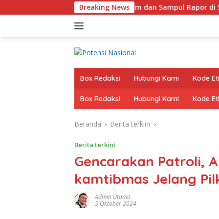
Langsung
iduga Ada Pungutan Seragam dan Sampul Rapor di SDN 32 Krui, 
Breaking News
ke
konten
Box Redaksi
Hubungi Kami
Kode Eti
Box Redaksi
Hubungi Kami
Kode Eti
Beranda
Berita terkini
Berita terkini
Gencarakan Patroli, 
kamtibmas Jelang Pi
Admin Utama
5 Oktober 2024