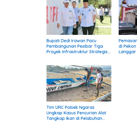
Bupati Dedi Irawan Pacu
Pemasan
Pembangunan Pesibar Tiga
di Peko
Proyek Infrastruktur Strategis
Langgar 
Siap Diperjuangkan.
Pekon: K
Diberi P
Tim URC Polsek Ngaras
Ungkap Kasus Pencurian Alat
Tangkap Ikan di Pelabuhan
Kota Jawa, Dua Terduga
Pelaku Diamankan