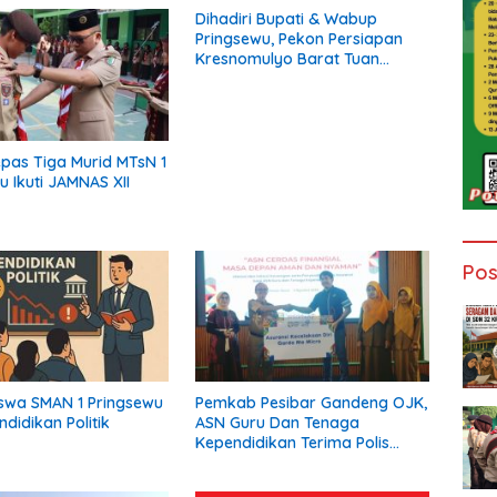
Dihadiri Bupati & Wabup
Pringsewu, Pekon Persiapan
Kresnomulyo Barat Tuan
Rumah Ngopi Serasi Ke-29
epas Tiga Murid MTsN 1
u Ikuti JAMNAS XII
Pos
Siswa SMAN 1 Pringsewu
Pemkab Pesibar Gandeng OJK,
ndidikan Politik
ASN Guru Dan Tenaga
Kependidikan Terima Polis
Asuransi.