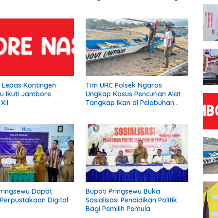
Asuransi.
Siap Diperjuangkan.
a Lepas Kontingen
Tim URC Polsek Ngaras
u Ikuti Jambore
Ungkap Kasus Pencurian Alat
XII
Tangkap Ikan di Pelabuhan
Kota Jawa, Dua Terduga
Pelaku Diamankan
Pringsewu Dapat
Bupati Pringsewu Buka
Perpustakaan Digital
Sosialisasi Pendidikan Politik
Bagi Pemilih Pemula