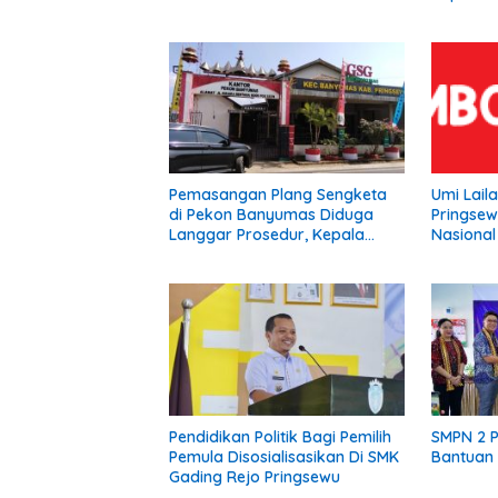
Pemasangan Plang Sengketa
Umi Lail
di Pekon Banyumas Diduga
Pringsew
Langgar Prosedur, Kepala
Nasional 
Pekon: Kami Tidak Pernah
Diberi Pemberitahuan
Pendidikan Politik Bagi Pemilih
SMPN 2 
Pemula Disosialisasikan Di SMK
Bantuan 
Gading Rejo Pringsewu