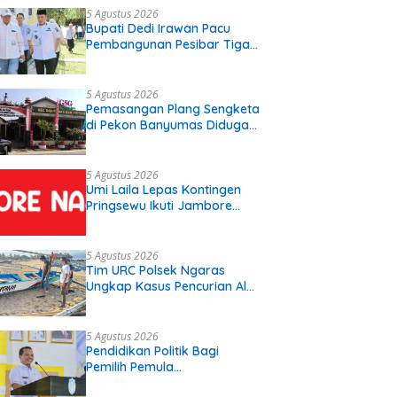
5 Agustus 2026
Bupati Dedi Irawan Pacu
Pembangunan Pesibar Tiga
Proyek Infrastruktur
Strategis Siap
Diperjuangkan.
5 Agustus 2026
Pemasangan Plang Sengketa
di Pekon Banyumas Diduga
Langgar Prosedur, Kepala
Pekon: Kami Tidak Pernah
Diberi Pemberitahuan
5 Agustus 2026
Umi Laila Lepas Kontingen
Pringsewu Ikuti Jambore
Nasional XII
5 Agustus 2026
Tim URC Polsek Ngaras
Ungkap Kasus Pencurian Alat
Tangkap Ikan di Pelabuhan
Kota Jawa, Dua Terduga
Pelaku Diamankan
5 Agustus 2026
Pendidikan Politik Bagi
Pemilih Pemula
Disosialisasikan Di SMK