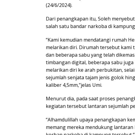
(24/6/2024).
Dari penangkapan itu, Soleh menyebu
salah satu bandar narkoba di kampung 
“Kami kemudian mendatangi rumah Hen
melarikan diri. Dirumah tersebut kami
dan beberapa sabu yang telah dikemas
timbangan digital, beberapa sabu jug
melarikan diri ke arah perbukitan, sel
sejumlah senjata tajam jenis golok hi
kaliber 4,5mm,”jelas Umi.
Menurut dia, pada saat proses penan
kegiatan tersebut lantaran sejumlah 
“Alhamdulillah upaya penangkapan kema
memang mereka mendukung lantaran b
korban narkoba di kampung tersebut,