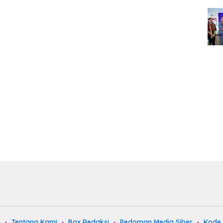
i
Tentang Kami
Box Redaksi
Pedoman Media Siber
Kode E