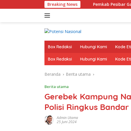
Langsung
beri Pendidikan Politik
Breaking News
Pemkab Pesibar Gandeng OJK, A
ke
konten
Box Redaksi
Hubungi Kami
Kode Eti
Box Redaksi
Hubungi Kami
Kode Eti
Beranda
Berita utama
Berita utama
Gerebek Kampung Na
Polisi Ringkus Bandar
Admin Utama
25 Juni 2024