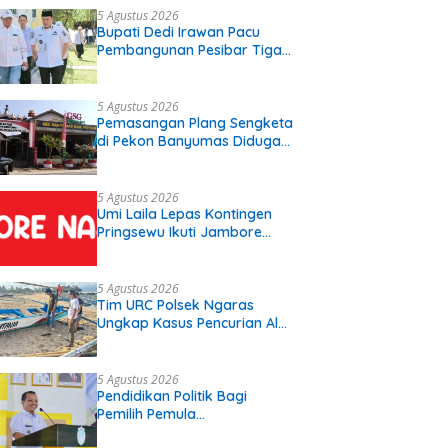
5 Agustus 2026
Bupati Dedi Irawan Pacu
Pembangunan Pesibar Tiga
Proyek Infrastruktur
Strategis Siap
Diperjuangkan.
5 Agustus 2026
Pemasangan Plang Sengketa
di Pekon Banyumas Diduga
Langgar Prosedur, Kepala
Pekon: Kami Tidak Pernah
Diberi Pemberitahuan
5 Agustus 2026
Umi Laila Lepas Kontingen
Pringsewu Ikuti Jambore
Nasional XII
5 Agustus 2026
Tim URC Polsek Ngaras
Ungkap Kasus Pencurian Alat
Tangkap Ikan di Pelabuhan
Kota Jawa, Dua Terduga
Pelaku Diamankan
5 Agustus 2026
Pendidikan Politik Bagi
Pemilih Pemula
Disosialisasikan Di SMK