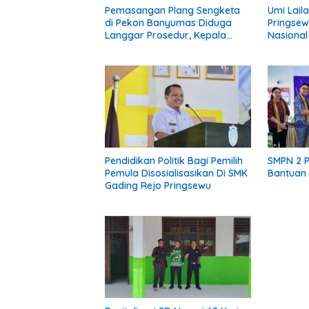
Pemasangan Plang Sengketa
Umi Lail
di Pekon Banyumas Diduga
Pringsew
Langgar Prosedur, Kepala
Nasional 
Pekon: Kami Tidak Pernah
Diberi Pemberitahuan
Pendidikan Politik Bagi Pemilih
SMPN 2 
Pemula Disosialisasikan Di SMK
Bantuan 
Gading Rejo Pringsewu