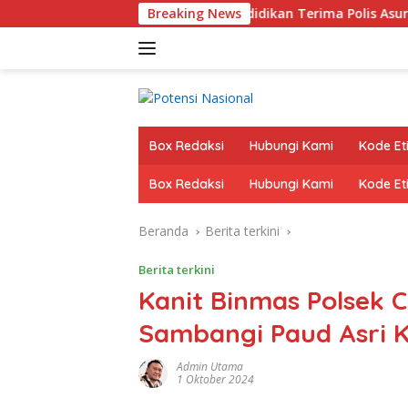
Langsung
 Guru Dan Tenaga Kependidikan Terima Polis Asuransi.
Breaking News
ke
konten
Box Redaksi
Hubungi Kami
Kode Eti
Box Redaksi
Hubungi Kami
Kode Eti
Beranda
Berita terkini
Berita terkini
Kanit Binmas Polsek 
Sambangi Paud Asri 
Admin Utama
1 Oktober 2024