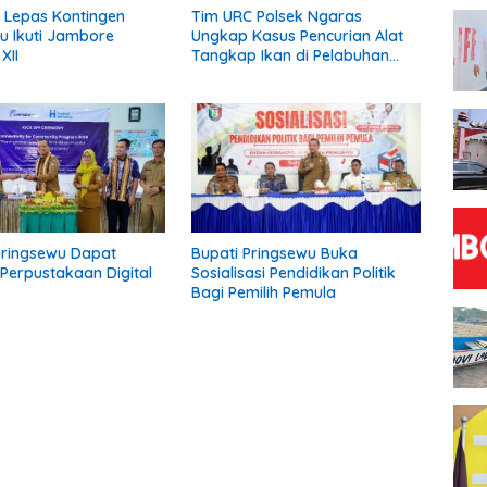
a Lepas Kontingen
Tim URC Polsek Ngaras
u Ikuti Jambore
Ungkap Kasus Pencurian Alat
XII
Tangkap Ikan di Pelabuhan
Kota Jawa, Dua Terduga
Pelaku Diamankan
Pringsewu Dapat
Bupati Pringsewu Buka
Perpustakaan Digital
Sosialisasi Pendidikan Politik
Bagi Pemilih Pemula