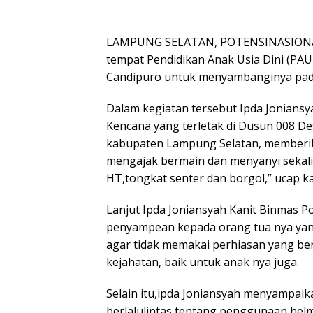
LAMPUNG SELATAN, POTENSINASIONAL 
tempat Pendidikan Anak Usia Dini (PAU
Candipuro untuk menyambanginya pada h
Dalam kegiatan tersebut Ipda Jonians
Kencana yang terletak di Dusun 008 D
kabupaten Lampung Selatan, memberik
mengajak bermain dan menyanyi sekali 
HT,tongkat senter dan borgol,” ucap k
Lanjut Ipda Joniansyah Kanit Binmas P
penyampean kepada orang tua nya ya
agar tidak memakai perhiasan yang ber
kejahatan, baik untuk anak nya juga.
Selain itu,ipda Joniansyah menyampai
berlalulintas tentang penggunaan hel