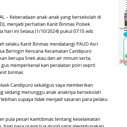
– Keberadaan anak-anak yang bersekolah di
D), menjadi perhatian Kanit Binmas Polsek
ari ini Selasa (1/10/2024) pukul 07:15 wib.
yah selaku Kanit Binmas mendatangi PAUD Asri
esa Beringin Kencana Kecamatan Candipuro
an berupa Snek atau dan air minum serta,
gus memperkenal kan peralatan polri seprti
anit binmas
olsek Candipuro sekaligus saya memberikan
ng sedang menunggu anak anaknya bersekolah
lebihan supaya tidak menjadi sasaran para pelaku
kan pula pesan kamtibmas tentang keselamatan
m, bagi para orang tua murid yang menggunakan