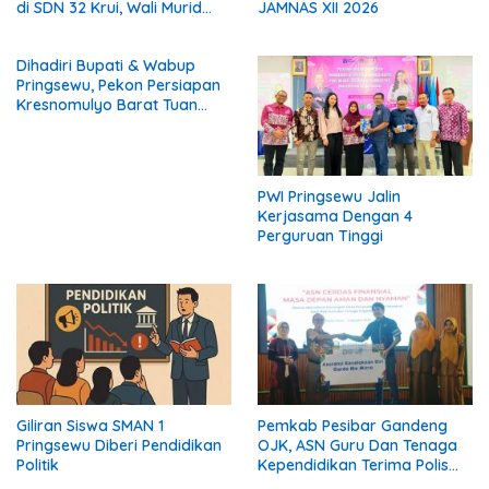
di SDN 32 Krui, Wali Murid
JAMNAS XII 2026
Keluhkan Biaya Rp530 Ribu
per Siswa
Dihadiri Bupati & Wabup
Pringsewu, Pekon Persiapan
Kresnomulyo Barat Tuan
Rumah Ngopi Serasi Ke-29
PWI Pringsewu Jalin
Kerjasama Dengan 4
Perguruan Tinggi
Giliran Siswa SMAN 1
Pemkab Pesibar Gandeng
Pringsewu Diberi Pendidikan
OJK, ASN Guru Dan Tenaga
Politik
Kependidikan Terima Polis
Asuransi.