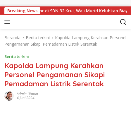
Langsung ke konten
n Sampul Rapor di SDN 32 Krui, Wali Murid Keluhkan Biaya Rp5
Breaking News
Beranda
Berita terkini
Kapolda Lampung Kerahkan Personel
Pengamanan Sikapi Pemadaman Listrik Serentak
Berita terkini
Kapolda Lampung Kerahkan
Personel Pengamanan Sikapi
Pemadaman Listrik Serentak
Admin Utama
4 Juni 2024