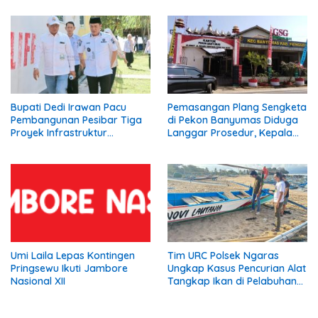
Bupati Dedi Irawan Pacu
Pemasangan Plang Sengketa
Pembangunan Pesibar Tiga
di Pekon Banyumas Diduga
Proyek Infrastruktur
Langgar Prosedur, Kepala
Strategis Siap
Pekon: Kami Tidak Pernah
Diperjuangkan.
Diberi Pemberitahuan
Umi Laila Lepas Kontingen
Tim URC Polsek Ngaras
Pringsewu Ikuti Jambore
Ungkap Kasus Pencurian Alat
Nasional XII
Tangkap Ikan di Pelabuhan
Kota Jawa, Dua Terduga
Pelaku Diamankan