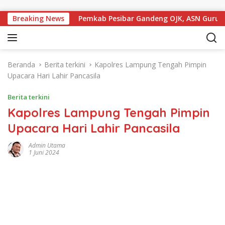
Langsung ke konten
 Politik
Breaking News
Pemkab Pesibar Gandeng OJK, ASN Guru Dan T
Beranda
Berita terkini
Kapolres Lampung Tengah Pimpin
Upacara Hari Lahir Pancasila
Berita terkini
Kapolres Lampung Tengah Pimpin
Upacara Hari Lahir Pancasila
Admin Utama
1 Juni 2024