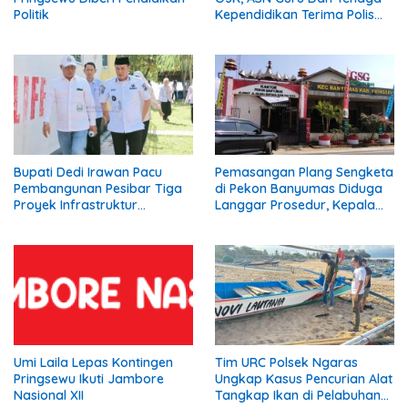
Politik
Kependidikan Terima Polis
Asuransi.
Bupati Dedi Irawan Pacu
Pemasangan Plang Sengketa
Pembangunan Pesibar Tiga
di Pekon Banyumas Diduga
Proyek Infrastruktur
Langgar Prosedur, Kepala
Strategis Siap
Pekon: Kami Tidak Pernah
Diperjuangkan.
Diberi Pemberitahuan
Umi Laila Lepas Kontingen
Tim URC Polsek Ngaras
Pringsewu Ikuti Jambore
Ungkap Kasus Pencurian Alat
Nasional XII
Tangkap Ikan di Pelabuhan