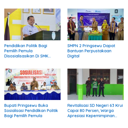
Kota Jawa, Dua Terduga
Pelaku Diamankan
Pendidikan Politik Bagi
SMPN 2 Pringsewu Dapat
Pemilih Pemula
Bantuan Perpustakaan
Disosialisasikan Di SMK
Digital
Gading Rejo Pringsewu
Bupati Pringsewu Buka
Revitalisasi SD Negeri 63 Krui
Sosialisasi Pendidikan Politik
Capai 80 Persen, Warga
Bagi Pemilih Pemula
Apresiasi Kepemimpinan
Kepala Sekolah