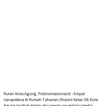
Rutan Kota Agung, Potensinasional.id –Empat
narapidana di Rumah Tahanan (Rutan) Kelas IIB Kota
Agung terlibat dalam aksi penipuan melalui media