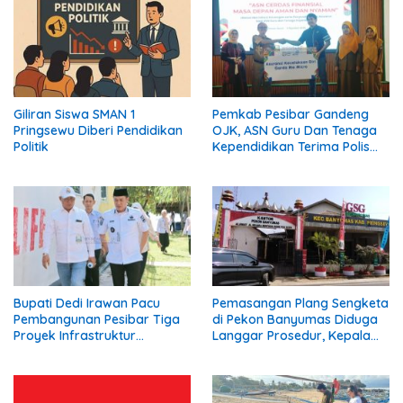
Giliran Siswa SMAN 1
Pemkab Pesibar Gandeng
Pringsewu Diberi Pendidikan
OJK, ASN Guru Dan Tenaga
Politik
Kependidikan Terima Polis
Asuransi.
Bupati Dedi Irawan Pacu
Pemasangan Plang Sengketa
Pembangunan Pesibar Tiga
di Pekon Banyumas Diduga
Proyek Infrastruktur
Langgar Prosedur, Kepala
Strategis Siap
Pekon: Kami Tidak Pernah
Diperjuangkan.
Diberi Pemberitahuan