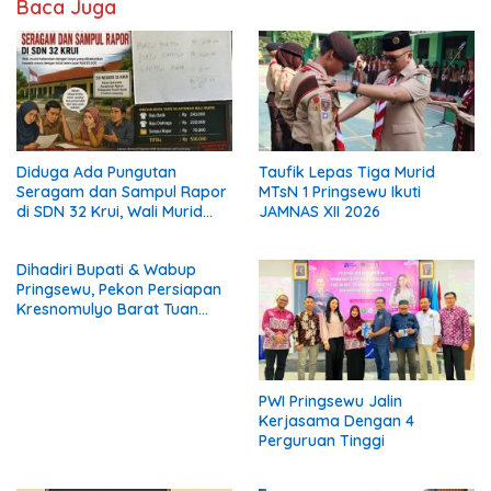
Baca Juga
Diduga Ada Pungutan
Taufik Lepas Tiga Murid
Seragam dan Sampul Rapor
MTsN 1 Pringsewu Ikuti
di SDN 32 Krui, Wali Murid
JAMNAS XII 2026
Keluhkan Biaya Rp530 Ribu
per Siswa
Dihadiri Bupati & Wabup
Pringsewu, Pekon Persiapan
Kresnomulyo Barat Tuan
Rumah Ngopi Serasi Ke-29
PWI Pringsewu Jalin
Kerjasama Dengan 4
Perguruan Tinggi