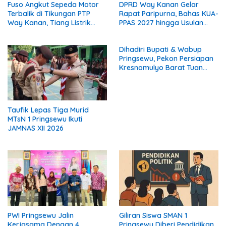
Fuso Angkut Sepeda Motor
DPRD Way Kanan Gelar
Terbalik di Tikungan PTP
Rapat Paripurna, Bahas KUA-
Way Kanan, Tiang Listrik
PPAS 2027 hingga Usulan
Patah
Calon Wakil Bupati
Dihadiri Bupati & Wabup
Pringsewu, Pekon Persiapan
Kresnomulyo Barat Tuan
Rumah Ngopi Serasi Ke-29
Taufik Lepas Tiga Murid
MTsN 1 Pringsewu Ikuti
JAMNAS XII 2026
PWI Pringsewu Jalin
Giliran Siswa SMAN 1
Kerjasama Dengan 4
Pringsewu Diberi Pendidikan