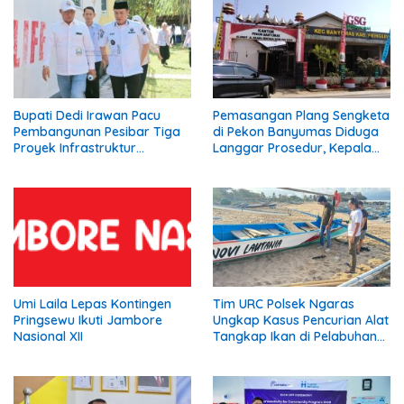
Bupati Dedi Irawan Pacu
Pemasangan Plang Sengketa
Pembangunan Pesibar Tiga
di Pekon Banyumas Diduga
Proyek Infrastruktur
Langgar Prosedur, Kepala
Strategis Siap
Pekon: Kami Tidak Pernah
Diperjuangkan.
Diberi Pemberitahuan
Umi Laila Lepas Kontingen
Tim URC Polsek Ngaras
Pringsewu Ikuti Jambore
Ungkap Kasus Pencurian Alat
Nasional XII
Tangkap Ikan di Pelabuhan
Kota Jawa, Dua Terduga
Pelaku Diamankan