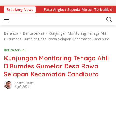
Langsung ke konten
lan JATMAN
Breaking News
Fuso Angkut Sepeda Motor Terbalik di Tikun
Beranda
Berita terkini
Kunjungan Monitoring Tenaga Ahli
DiBumdes Gumelar Desa Rawa Selapan Kecamatan Candipuro
Berita terkini
Kunjungan Monitoring Tenaga Ahli
DiBumdes Gumelar Desa Rawa
Selapan Kecamatan Candipuro
Admin Utama
8 Juli 2024