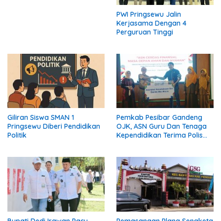
PWI Pringsewu Jalin
Kerjasama Dengan 4
Perguruan Tinggi
Giliran Siswa SMAN 1
Pemkab Pesibar Gandeng
Pringsewu Diberi Pendidikan
OJK, ASN Guru Dan Tenaga
Politik
Kependidikan Terima Polis
Asuransi.
Bupati Dedi Irawan Pacu
Pemasangan Plang Sengketa