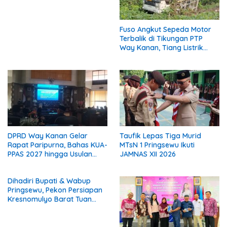
Fuso Angkut Sepeda Motor
Terbalik di Tikungan PTP
Way Kanan, Tiang Listrik
Patah
DPRD Way Kanan Gelar
Taufik Lepas Tiga Murid
Rapat Paripurna, Bahas KUA-
MTsN 1 Pringsewu Ikuti
PPAS 2027 hingga Usulan
JAMNAS XII 2026
Calon Wakil Bupati
Dihadiri Bupati & Wabup
Pringsewu, Pekon Persiapan
Kresnomulyo Barat Tuan
Rumah Ngopi Serasi Ke-29