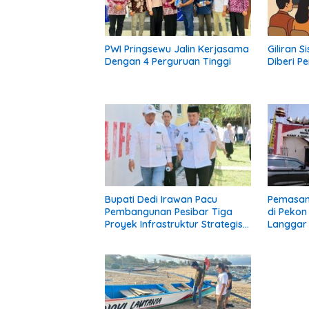
PWI Pringsewu Jalin Kerjasama
Giliran 
Dengan 4 Perguruan Tinggi
Diberi Pe
Bupati Dedi Irawan Pacu
Pemasan
Pembangunan Pesibar Tiga
di Peko
Proyek Infrastruktur Strategis
Langgar 
Siap Diperjuangkan.
Pekon: K
Diberi P