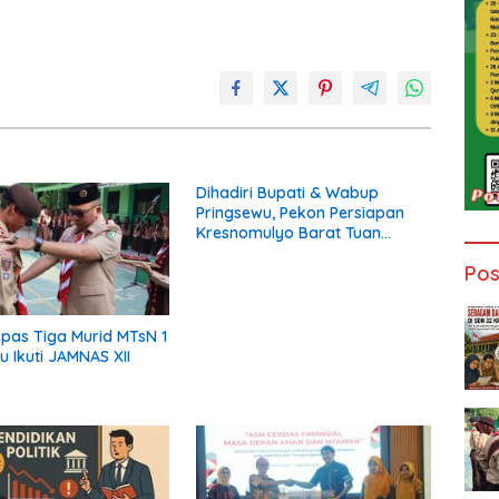
Dihadiri Bupati & Wabup
Pringsewu, Pekon Persiapan
Kresnomulyo Barat Tuan
Rumah Ngopi Serasi Ke-29
Pos
epas Tiga Murid MTsN 1
u Ikuti JAMNAS XII