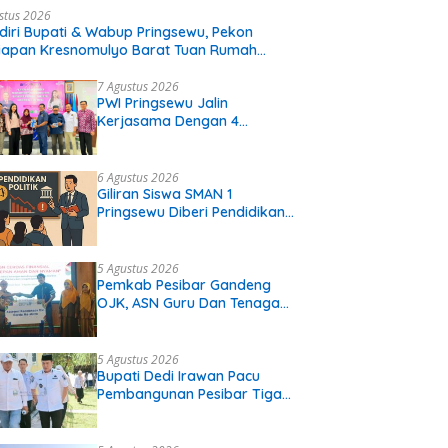
stus 2026
diri Bupati & Wabup Pringsewu, Pekon
iapan Kresnomulyo Barat Tuan Rumah
i Serasi Ke-29
7 Agustus 2026
PWI Pringsewu Jalin
Kerjasama Dengan 4
Perguruan Tinggi
6 Agustus 2026
Giliran Siswa SMAN 1
Pringsewu Diberi Pendidikan
Politik
5 Agustus 2026
Pemkab Pesibar Gandeng
OJK, ASN Guru Dan Tenaga
Kependidikan Terima Polis
Asuransi.
5 Agustus 2026
Bupati Dedi Irawan Pacu
Pembangunan Pesibar Tiga
Proyek Infrastruktur
Strategis Siap
Diperjuangkan.