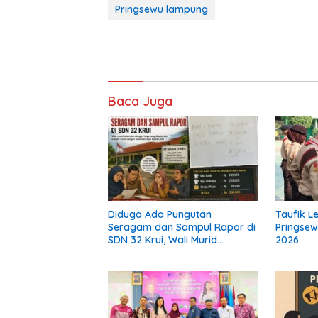
Pringsewu lampung
Baca Juga
Diduga Ada Pungutan
Taufik L
Seragam dan Sampul Rapor di
Pringsew
SDN 32 Krui, Wali Murid
2026
Keluhkan Biaya Rp530 Ribu per
Siswa