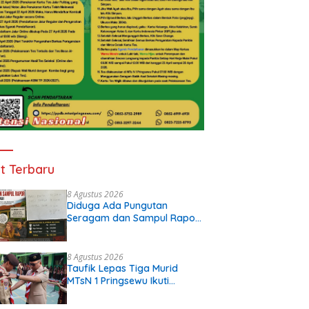
t Terbaru
8 Agustus 2026
Diduga Ada Pungutan
Seragam dan Sampul Rapor
di SDN 32 Krui, Wali Murid
Keluhkan Biaya Rp530 Ribu
per Siswa
8 Agustus 2026
Taufik Lepas Tiga Murid
MTsN 1 Pringsewu Ikuti
JAMNAS XII 2026