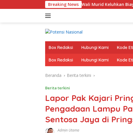
Langsung
ul Rapor di SDN 32 Krui, Wali Murid Keluhkan Biaya Rp530 Rib
Breaking News
ke
konten
Box Redaksi
Hubungi Kami
Kode Eti
Box Redaksi
Hubungi Kami
Kode Eti
Beranda
Berita terkini
Berita terkini
Lapor Pak Kajari Pr
Pengadaan Lampu Pan
Sentosa Jaya di Prin
Admin Utama