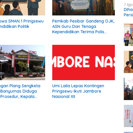
7 Agu
Diha
Pers
Ngop
Siswa SMAN 1 Pringsewu
Pemkab Pesibar Gandeng OJK,
ndidikan Politik
ASN Guru Dan Tenaga
Kependidikan Terima Polis
Asuransi.
gan Plang Sengketa
Umi Laila Lepas Kontingen
n Banyumas Diduga
Pringsewu Ikuti Jambore
Prosedur, Kepala
Nasional XII
ami Tidak Pernah
emberitahuan