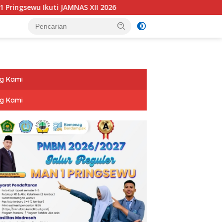
Ikuti JAMNAS XII 2026
Dihadiri Bupati & Wabup Prings
g Kami
g Kami