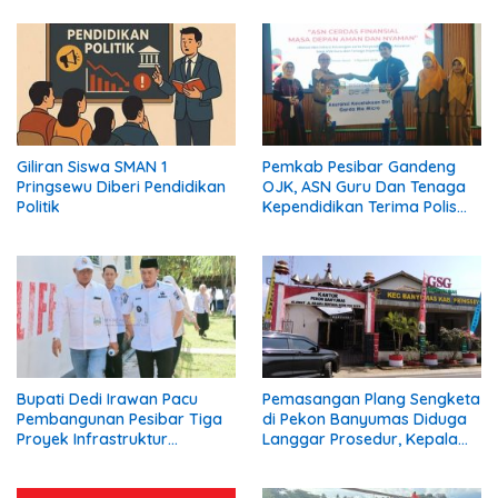
Giliran Siswa SMAN 1
Pemkab Pesibar Gandeng
Pringsewu Diberi Pendidikan
OJK, ASN Guru Dan Tenaga
Politik
Kependidikan Terima Polis
Asuransi.
Bupati Dedi Irawan Pacu
Pemasangan Plang Sengketa
Pembangunan Pesibar Tiga
di Pekon Banyumas Diduga
Proyek Infrastruktur
Langgar Prosedur, Kepala
Strategis Siap
Pekon: Kami Tidak Pernah
Diperjuangkan.
Diberi Pemberitahuan