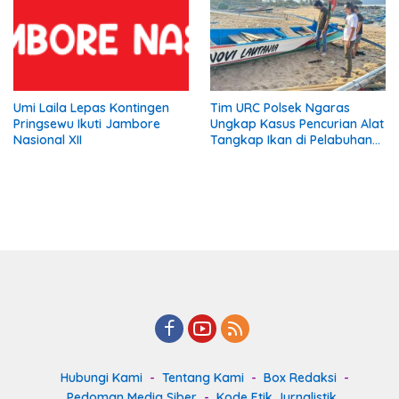
Umi Laila Lepas Kontingen
Tim URC Polsek Ngaras
Pringsewu Ikuti Jambore
Ungkap Kasus Pencurian Alat
Nasional XII
Tangkap Ikan di Pelabuhan
Kota Jawa, Dua Terduga
Pelaku Diamankan
Hubungi Kami
Tentang Kami
Box Redaksi
Pedoman Media Siber
Kode Etik Jurnalistik