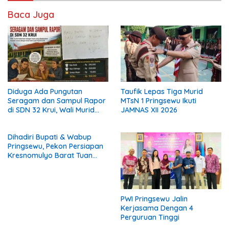
Baca Juga
Diduga Ada Pungutan
Taufik Lepas Tiga Murid
Seragam dan Sampul Rapor
MTsN 1 Pringsewu Ikuti
di SDN 32 Krui, Wali Murid
JAMNAS XII 2026
Keluhkan Biaya Rp530 Ribu
per Siswa
Dihadiri Bupati & Wabup
Pringsewu, Pekon Persiapan
Kresnomulyo Barat Tuan
Rumah Ngopi Serasi Ke-29
PWI Pringsewu Jalin
Kerjasama Dengan 4
Perguruan Tinggi