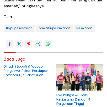
dijabah Allah SWT dan menjadi pemimpin yang baik dan
amanah,” pungkasnya.
Dian
#kpupesawaran
bawaslupesawaran
Peswaran
Baca Juga
Dihadiri Bupati & Wabup
Pringsewu, Pekon Persiapan
Kresnomulyo Barat Tuan
Rumah Ngopi Serasi Ke-29
PWI Pringsewu Jalin
Kerjasama Dengan 4
Perguruan Tinggi