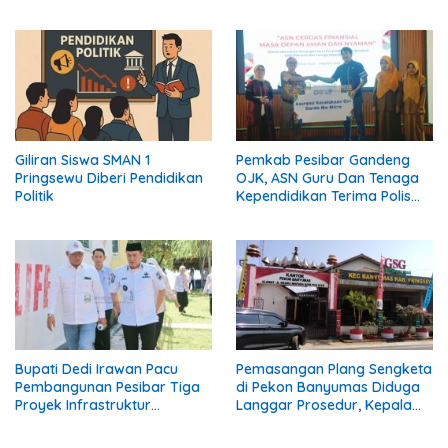
Giliran Siswa SMAN 1
Pemkab Pesibar Gandeng
Pringsewu Diberi Pendidikan
OJK, ASN Guru Dan Tenaga
Politik
Kependidikan Terima Polis
Asuransi.
Bupati Dedi Irawan Pacu
Pemasangan Plang Sengketa
Pembangunan Pesibar Tiga
di Pekon Banyumas Diduga
Proyek Infrastruktur
Langgar Prosedur, Kepala
Strategis Siap
Pekon: Kami Tidak Pernah
Diperjuangkan.
Diberi Pemberitahuan