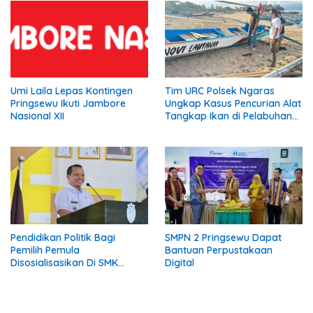
Umi Laila Lepas Kontingen
Tim URC Polsek Ngaras
Pringsewu Ikuti Jambore
Ungkap Kasus Pencurian Alat
Nasional XII
Tangkap Ikan di Pelabuhan
Kota Jawa, Dua Terduga
Pelaku Diamankan
Pendidikan Politik Bagi
SMPN 2 Pringsewu Dapat
Pemilih Pemula
Bantuan Perpustakaan
Disosialisasikan Di SMK
Digital
Gading Rejo Pringsewu