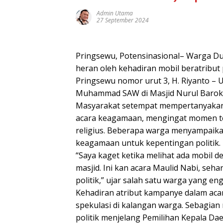
Admin Utama
27 September 2024
Pringsewu, Potensinasional– Warga Du
heran oleh kehadiran mobil beratribut
Pringsewu nomor urut 3, H. Riyanto – U
Muhammad SAW di Masjid Nurul Baroka
Masyarakat setempat mempertanyakan 
acara keagamaan, mengingat momen ter
religius. Beberapa warga menyampaika
keagamaan untuk kepentingan politik.
“Saya kaget ketika melihat ada mobil de
masjid. Ini kan acara Maulid Nabi, se
politik,” ujar salah satu warga yang e
Kehadiran atribut kampanye dalam ac
spekulasi di kalangan warga. Sebagian m
politik menjelang Pemilihan Kepala Dae