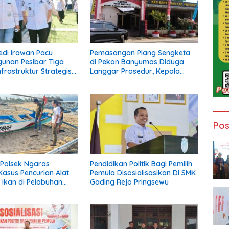
edi Irawan Pacu
Pemasangan Plang Sengketa
unan Pesibar Tiga
di Pekon Banyumas Diduga
frastruktur Strategis
Langgar Prosedur, Kepala
erjuangkan.
Pekon: Kami Tidak Pernah
Diberi Pemberitahuan
Pos
Polsek Ngaras
Pendidikan Politik Bagi Pemilih
asus Pencurian Alat
Pemula Disosialisasikan Di SMK
Ikan di Pelabuhan
Gading Rejo Pringsewu
wa, Dua Terduga
Diamankan