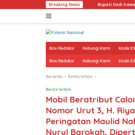
Langsung
rima Polis Asuransi.
Breaking News
Bupati Dedi Irawan Pacu Pembang
ke
konten
Box Redaksi
Hubungi Kami
Kode Eti
Box Redaksi
Hubungi Kami
Kode Eti
Beranda
Berita terkini
Berita terkini
Mobil Beratribut Calo
Nomor Urut 3, H. Riya
Peringatan Maulid N
Nurul Barokah, Dipe