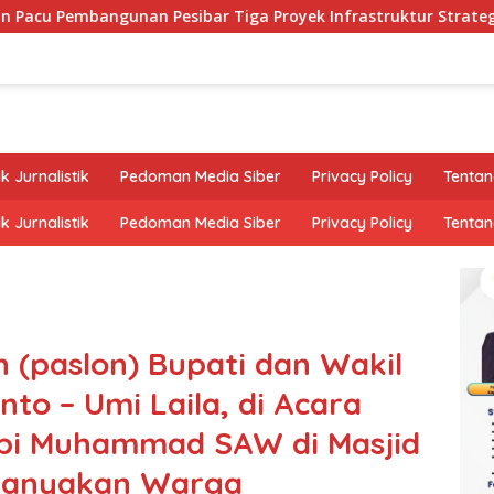
unan Pesibar Tiga Proyek Infrastruktur Strategis Siap Diperju
k Jurnalistik
Pedoman Media Siber
Privacy Policy
Tentan
k Jurnalistik
Pedoman Media Siber
Privacy Policy
Tentan
n (paslon) Bupati dan Wakil
nto – Umi Laila, di Acara
abi Muhammad SAW di Masjid
rtanyakan Warga