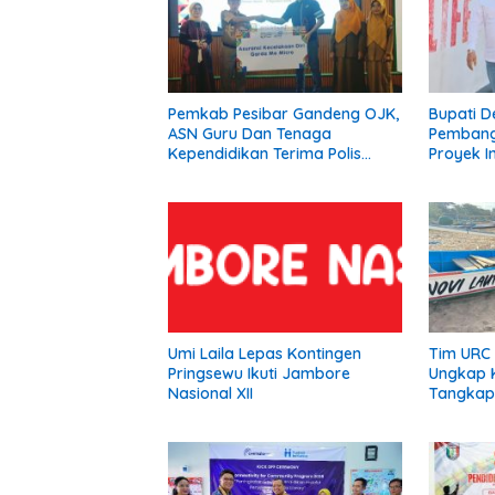
Pemkab Pesibar Gandeng OJK,
Bupati D
ASN Guru Dan Tenaga
Pembang
Kependidikan Terima Polis
Proyek In
Asuransi.
Siap Dip
Umi Laila Lepas Kontingen
Tim URC 
Pringsewu Ikuti Jambore
Ungkap K
Nasional XII
Tangkap 
Kota Ja
Pelaku 