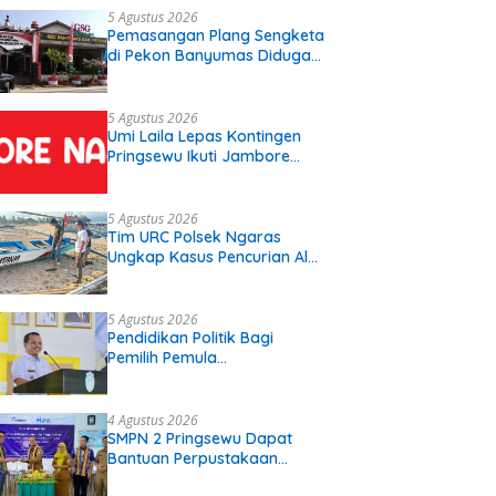
Diperjuangkan.
5 Agustus 2026
Pemasangan Plang Sengketa
di Pekon Banyumas Diduga
Langgar Prosedur, Kepala
Pekon: Kami Tidak Pernah
Diberi Pemberitahuan
5 Agustus 2026
Umi Laila Lepas Kontingen
Pringsewu Ikuti Jambore
Nasional XII
5 Agustus 2026
Tim URC Polsek Ngaras
Ungkap Kasus Pencurian Alat
Tangkap Ikan di Pelabuhan
Kota Jawa, Dua Terduga
Pelaku Diamankan
5 Agustus 2026
Pendidikan Politik Bagi
Pemilih Pemula
Disosialisasikan Di SMK
Gading Rejo Pringsewu
4 Agustus 2026
SMPN 2 Pringsewu Dapat
Bantuan Perpustakaan
Digital