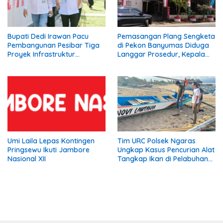
Bupati Dedi Irawan Pacu
Pemasangan Plang Sengketa
Pembangunan Pesibar Tiga
di Pekon Banyumas Diduga
Proyek Infrastruktur
Langgar Prosedur, Kepala
Strategis Siap
Pekon: Kami Tidak Pernah
Diperjuangkan.
Diberi Pemberitahuan
Umi Laila Lepas Kontingen
Tim URC Polsek Ngaras
Pringsewu Ikuti Jambore
Ungkap Kasus Pencurian Alat
Nasional XII
Tangkap Ikan di Pelabuhan
Kota Jawa, Dua Terduga
Pelaku Diamankan