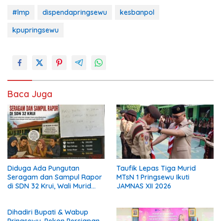
#lmp
dispendapringsewu
kesbanpol
kpupringsewu
Baca Juga
Diduga Ada Pungutan
Taufik Lepas Tiga Murid
Seragam dan Sampul Rapor
MTsN 1 Pringsewu Ikuti
di SDN 32 Krui, Wali Murid
JAMNAS XII 2026
Keluhkan Biaya Rp530 Ribu
per Siswa
Dihadiri Bupati & Wabup