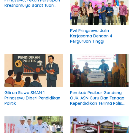
Pringsewu, Pekon Persiapan
Kresnomulyo Barat Tuan
Rumah Ngopi Serasi Ke-29
PWI Pringsewu Jalin
Kerjasama Dengan 4
Perguruan Tinggi
Giliran Siswa SMAN 1
Pemkab Pesibar Gandeng
Pringsewu Diberi Pendidikan
OJK, ASN Guru Dan Tenaga
Politik
Kependidikan Terima Polis
Asuransi.