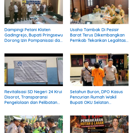
Dampingi Petani Klaten
Usaha Tambak Di Pesisir
Gadingrejo, Bupati Pringsewu
Barat Terus Dikembangkan
Dorong Izin Pompanisasi dari
Pemkab Tekankan Legalitas
Way Sekampung
Dan Lingkungan.
Revitalisasi SD Negeri 24 Krui
Setahun Buron, DPO Kasus
Disorot, Transparansi
Pencurian Rumah Wakil
Pengelolaan dan Pelibatan
Bupati OKU Selatan
Masyarakat Dipertanyakan
Ditangkap Polisi