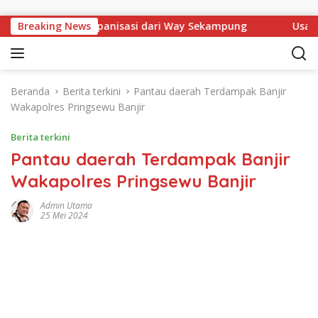
Langsung ke konten
Dorong Izin Pompanisasi dari Way Sekampung
Breaking News
Usaha Tam
Beranda
Berita terkini
Pantau daerah Terdampak Banjir
Wakapolres Pringsewu Banjir
Berita terkini
Pantau daerah Terdampak Banjir
Wakapolres Pringsewu Banjir
Admin Utama
25 Mei 2024