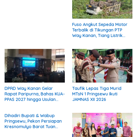
Fuso Angkut Sepeda Motor
Terbalik di Tikungan PTP
Way Kanan, Tiang Listrik
Patah
DPRD Way Kanan Gelar
Taufik Lepas Tiga Murid
Rapat Paripurna, Bahas KUA-
MTsN 1 Pringsewu Ikuti
PPAS 2027 hingga Usulan
JAMNAS XII 2026
Calon Wakil Bupati
Dihadiri Bupati & Wabup
Pringsewu, Pekon Persiapan
Kresnomulyo Barat Tuan
Rumah Ngopi Serasi Ke-29