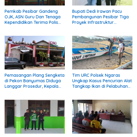
Pemkab Pesibar Gandeng
Bupati Dedi Irawan Pacu
OJK, ASN Guru Dan Tenaga
Pembangunan Pesibar Tiga
Kependidikan Terima Polis
Proyek Infrastruktur
Asuransi.
Strategis Siap
Diperjuangkan.
Pemasangan Plang Sengketa
Tim URC Polsek Ngaras
di Pekon Banyumas Diduga
Ungkap Kasus Pencurian Alat
Langgar Prosedur, Kepala
Tangkap Ikan di Pelabuhan
Pekon: Kami Tidak Pernah
Kota Jawa, Dua Terduga
Diberi Pemberitahuan
Pelaku Diamankan