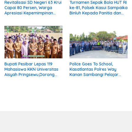
Revitalisasi SD Negeri 63 Krui
Turnamen Sepak Bola HUT RI
Capai 80 Persen, Warga
ke-81, Polsek Kasui Sampaika
Apresiasi Kepemimpinan
Binluh Kepada Panitia dan
Kepala Sekolah
Peserta
Bupati Pesibar Lepas 119
Police Goes To School,
Mahasiswa KKN Universitas
Kasatlantas Polres Way
Aisyah Pringsewu,Dorong
Kanan Sambangi Pelajar
Aksi Nyata Membangun
SMAN 1 Kasui
Pekon.