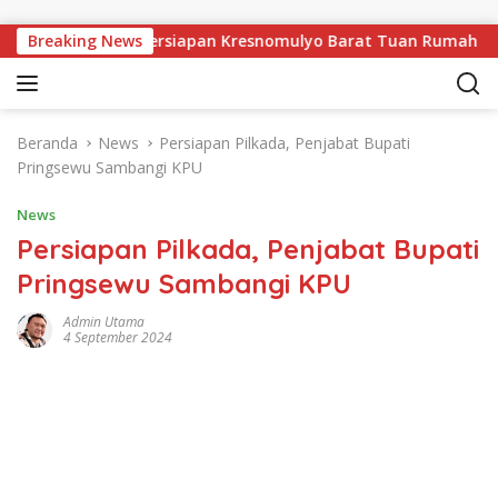
Langsung ke konten
ngsewu, Pekon Persiapan Kresnomulyo Barat Tuan Rumah Ngopi S
Breaking News
Beranda
News
Persiapan Pilkada, Penjabat Bupati
Pringsewu Sambangi KPU
News
Persiapan Pilkada, Penjabat Bupati
Pringsewu Sambangi KPU
Admin Utama
4 September 2024