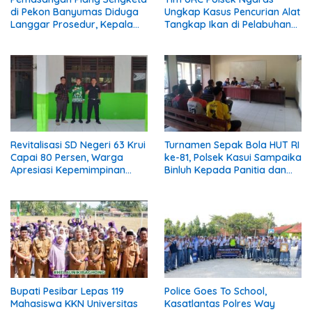
di Pekon Banyumas Diduga
Ungkap Kasus Pencurian Alat
Langgar Prosedur, Kepala
Tangkap Ikan di Pelabuhan
Pekon: Kami Tidak Pernah
Kota Jawa, Dua Terduga
Diberi Pemberitahuan
Pelaku Diamankan
Revitalisasi SD Negeri 63 Krui
Turnamen Sepak Bola HUT RI
Capai 80 Persen, Warga
ke-81, Polsek Kasui Sampaika
Apresiasi Kepemimpinan
Binluh Kepada Panitia dan
Kepala Sekolah
Peserta
Bupati Pesibar Lepas 119
Police Goes To School,
Mahasiswa KKN Universitas
Kasatlantas Polres Way