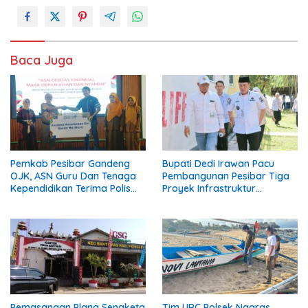
Baca Juga
Pemkab Pesibar Gandeng
Bupati Dedi Irawan Pacu
OJK, ASN Guru Dan Tenaga
Pembangunan Pesibar Tiga
Kependidikan Terima Polis
Proyek Infrastruktur
Asuransi.
Strategis Siap
Diperjuangkan.
Pemasangan Plang Sengketa
Tim URC Polsek Ngaras