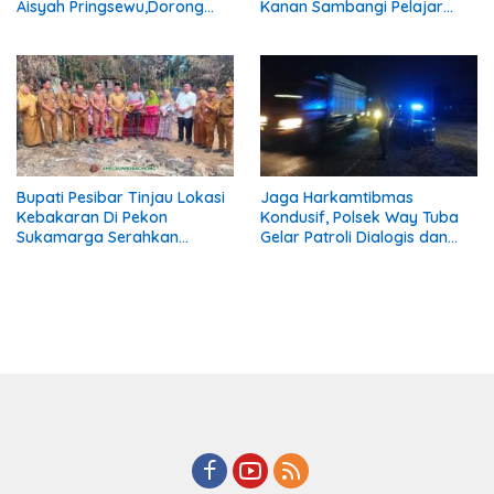
Aisyah Pringsewu,Dorong
Kanan Sambangi Pelajar
Aksi Nyata Membangun
SMAN 1 Kasui
Pekon.
Bupati Pesibar Tinjau Lokasi
Jaga Harkamtibmas
Kebakaran Di Pekon
Kondusif, Polsek Way Tuba
Sukamarga Serahkan
Gelar Patroli Dialogis dan
Bantuan Dan Sampaikan
Cek Ronda Malam
Dukacita Kepada Korban.