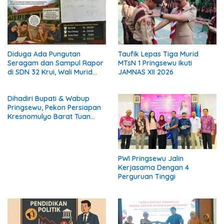
Diduga Ada Pungutan
Taufik Lepas Tiga Murid
Seragam dan Sampul Rapor
MTsN 1 Pringsewu Ikuti
di SDN 32 Krui, Wali Murid
JAMNAS XII 2026
Keluhkan Biaya Rp530 Ribu
per Siswa
Dihadiri Bupati & Wabup
Pringsewu, Pekon Persiapan
Kresnomulyo Barat Tuan
Rumah Ngopi Serasi Ke-29
PWI Pringsewu Jalin
Kerjasama Dengan 4
Perguruan Tinggi