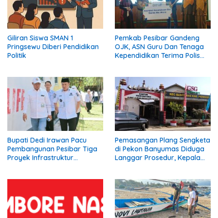
Giliran Siswa SMAN 1
Pemkab Pesibar Gandeng
Pringsewu Diberi Pendidikan
OJK, ASN Guru Dan Tenaga
Politik
Kependidikan Terima Polis
Asuransi.
Bupati Dedi Irawan Pacu
Pemasangan Plang Sengketa
Pembangunan Pesibar Tiga
di Pekon Banyumas Diduga
Proyek Infrastruktur
Langgar Prosedur, Kepala
Strategis Siap
Pekon: Kami Tidak Pernah
Diperjuangkan.
Diberi Pemberitahuan