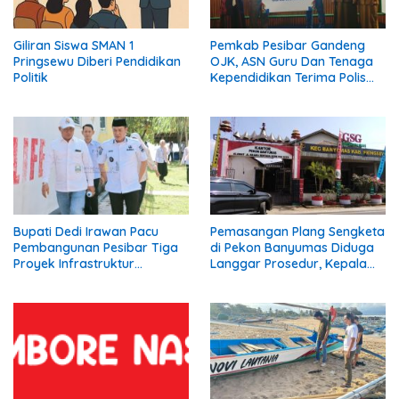
Giliran Siswa SMAN 1
Pemkab Pesibar Gandeng
Pringsewu Diberi Pendidikan
OJK, ASN Guru Dan Tenaga
Politik
Kependidikan Terima Polis
Asuransi.
Bupati Dedi Irawan Pacu
Pemasangan Plang Sengketa
Pembangunan Pesibar Tiga
di Pekon Banyumas Diduga
Proyek Infrastruktur
Langgar Prosedur, Kepala
Strategis Siap
Pekon: Kami Tidak Pernah
Diperjuangkan.
Diberi Pemberitahuan