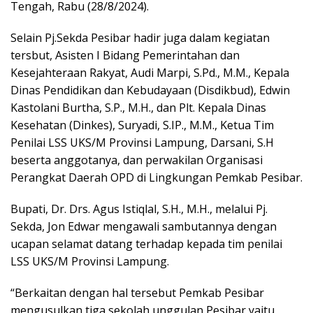
Tengah, Rabu (28/8/2024).
Selain Pj.Sekda Pesibar hadir juga dalam kegiatan
tersbut, Asisten I Bidang Pemerintahan dan
Kesejahteraan Rakyat, Audi Marpi, S.Pd., M.M., Kepala
Dinas Pendidikan dan Kebudayaan (Disdikbud), Edwin
Kastolani Burtha, S.P., M.H., dan Plt. Kepala Dinas
Kesehatan (Dinkes), Suryadi, S.IP., M.M., Ketua Tim
Penilai LSS UKS/M Provinsi Lampung, Darsani, S.H
beserta anggotanya, dan perwakilan Organisasi
Perangkat Daerah OPD di Lingkungan Pemkab Pesibar.
Bupati, Dr. Drs. Agus Istiqlal, S.H., M.H., melalui Pj.
Sekda, Jon Edwar mengawali sambutannya dengan
ucapan selamat datang terhadap kepada tim penilai
LSS UKS/M Provinsi Lampung.
“Berkaitan dengan hal tersebut Pemkab Pesibar
mengusulkan tiga sekolah unggulan Pesibar yaitu