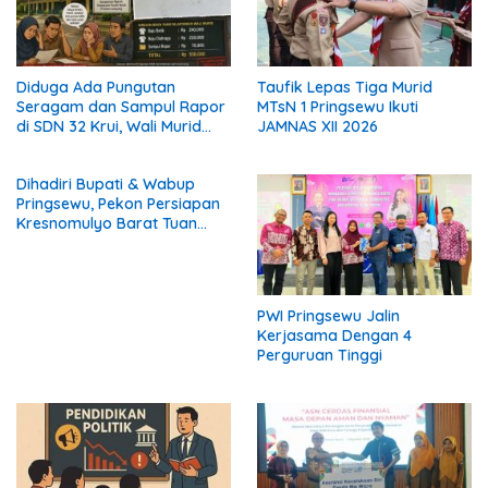
Diduga Ada Pungutan
Taufik Lepas Tiga Murid
Seragam dan Sampul Rapor
MTsN 1 Pringsewu Ikuti
di SDN 32 Krui, Wali Murid
JAMNAS XII 2026
Keluhkan Biaya Rp530 Ribu
per Siswa
Dihadiri Bupati & Wabup
Pringsewu, Pekon Persiapan
Kresnomulyo Barat Tuan
Rumah Ngopi Serasi Ke-29
PWI Pringsewu Jalin
Kerjasama Dengan 4
Perguruan Tinggi