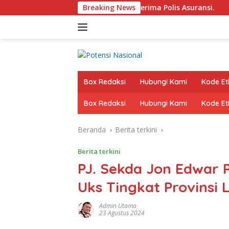
Langsung
n Tenaga Kependidikan Terima Polis Asuransi.
Breaking News
Bupati
ke
konten
Box Redaksi
Hubungi Kami
Kode Eti
Box Redaksi
Hubungi Kami
Kode Eti
Beranda
Berita terkini
Berita terkini
PJ. Sekda Jon Edwar 
Uks Tingkat Provinsi
Admin Utama
23 Agustus 2024