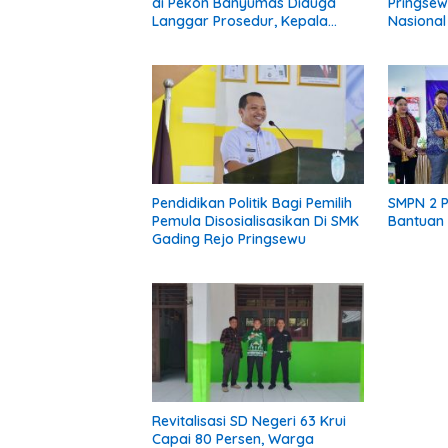
di Pekon Banyumas Diduga
Pringsew
Langgar Prosedur, Kepala
Nasional 
Pekon: Kami Tidak Pernah
Diberi Pemberitahuan
Pendidikan Politik Bagi Pemilih
SMPN 2 
Pemula Disosialisasikan Di SMK
Bantuan 
Gading Rejo Pringsewu
Revitalisasi SD Negeri 63 Krui
Capai 80 Persen, Warga