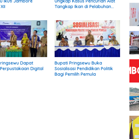
u Ikuti Jambore
Ungkap Kasus Pencurian Alat
XII
Tangkap Ikan di Pelabuhan
Kota Jawa, Dua Terduga
Pelaku Diamankan
Pringsewu Dapat
Bupati Pringsewu Buka
Perpustakaan Digital
Sosialisasi Pendidikan Politik
Bagi Pemilih Pemula