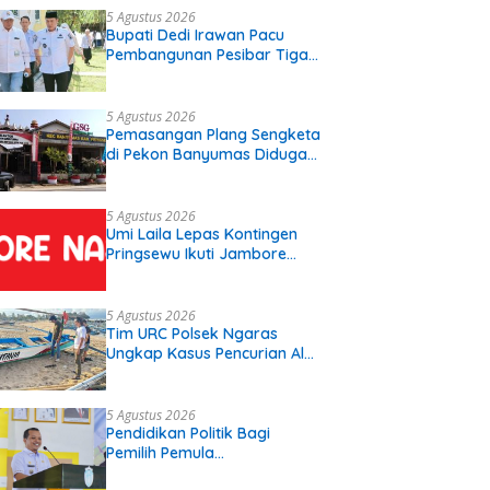
5 Agustus 2026
Bupati Dedi Irawan Pacu
Pembangunan Pesibar Tiga
Proyek Infrastruktur
Strategis Siap
Diperjuangkan.
5 Agustus 2026
Pemasangan Plang Sengketa
di Pekon Banyumas Diduga
Langgar Prosedur, Kepala
Pekon: Kami Tidak Pernah
Diberi Pemberitahuan
5 Agustus 2026
Umi Laila Lepas Kontingen
Pringsewu Ikuti Jambore
Nasional XII
5 Agustus 2026
Tim URC Polsek Ngaras
Ungkap Kasus Pencurian Alat
Tangkap Ikan di Pelabuhan
Kota Jawa, Dua Terduga
Pelaku Diamankan
5 Agustus 2026
Pendidikan Politik Bagi
Pemilih Pemula
Disosialisasikan Di SMK