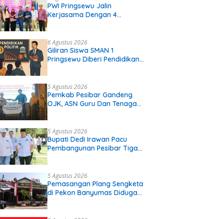
PWI Pringsewu Jalin
Kerjasama Dengan 4
Perguruan Tinggi
6 Agustus 2026
Giliran Siswa SMAN 1
Pringsewu Diberi Pendidikan
Politik
5 Agustus 2026
Pemkab Pesibar Gandeng
OJK, ASN Guru Dan Tenaga
Kependidikan Terima Polis
Asuransi.
5 Agustus 2026
Bupati Dedi Irawan Pacu
Pembangunan Pesibar Tiga
Proyek Infrastruktur
Strategis Siap
Diperjuangkan.
5 Agustus 2026
Pemasangan Plang Sengketa
di Pekon Banyumas Diduga
Langgar Prosedur, Kepala
Pekon: Kami Tidak Pernah
Diberi Pemberitahuan