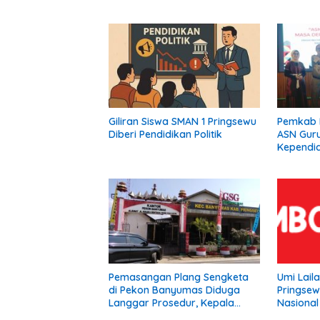
Giliran Siswa SMAN 1 Pringsewu
Pemkab 
Diberi Pendidikan Politik
ASN Gur
Kependid
Pemasangan Plang Sengketa
Umi Lail
di Pekon Banyumas Diduga
Pringsew
Langgar Prosedur, Kepala
Nasional 
Pekon: Kami Tidak Pernah