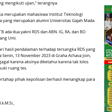
g mengikuti ujian,” terangnya.
ka merupakan mahasiswa Institut Teknologi
a yang merupakan alumni Universitas Gajah Mada.
TB ada dua yakni RDS dan ABN. IG, RA, dan BO
rang Umi.
ari hasil pendalaman terhadap tersangka RDS yang
a Senin, 13 November 2023 di Graha Achava Join,
gal karena aksinya diketahui karena tak lolos
uki ruang tes.
ertahap pihak kepolisian berhasil menangkap para
k.M.Si.,