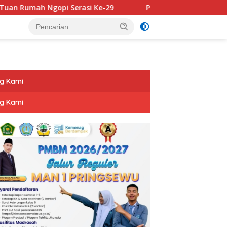
 Ngopi Serasi Ke-29
PWI Pringsewu Jalin Kerjasama De
g Kami
g Kami