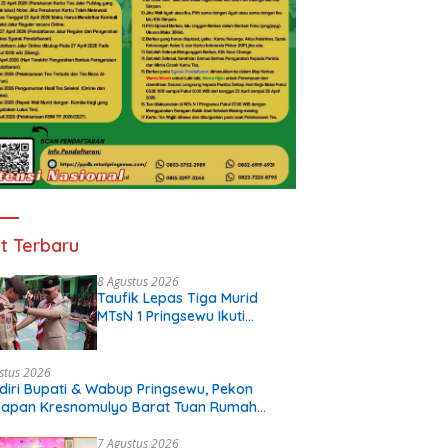
t Terbaru
8 Agustus 2026
Taufik Lepas Tiga Murid
MTsN 1 Pringsewu Ikuti
JAMNAS XII 2026
stus 2026
diri Bupati & Wabup Pringsewu, Pekon
iapan Kresnomulyo Barat Tuan Rumah
i Serasi Ke-29
7 Agustus 2026