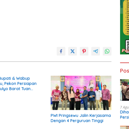
Pos
 Bupati & Wabup
u, Pekon Persiapan
ulyo Barat Tuan
opi Serasi Ke-29
7 Agu
Diha
PWI Pringsewu Jalin Kerjasama
Pers
Dengan 4 Perguruan Tinggi
Ngop