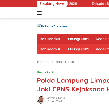
Langsung
 Pringsewu Ikuti JAMNAS XII 2026
Breaking News
Dihadiri Bupati & Wa
ke
konten
Box Redaksi
Hubungi Kami
Kode Eti
Box Redaksi
Hubungi Kami
Kode Eti
Beranda
Berita terkini
Berita terkini
Polda Lampung Limpa
Joki CPNS Kejaksaan k
Admin Utama
7 Juni 2024