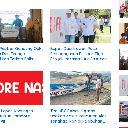
Pesibar Gandeng OJK,
Bupati Dedi Irawan Pacu
u Dan Tenaga
Pembangunan Pesibar Tiga
ikan Terima Polis
Proyek Infrastruktur Strategis
Asuransi.
Siap Diperjuangkan.
a Lepas Kontingen
Tim URC Polsek Ngaras
u Ikuti Jambore
Ungkap Kasus Pencurian Alat
XII
Tangkap Ikan di Pelabuhan
Kota Jawa, Dua Terduga