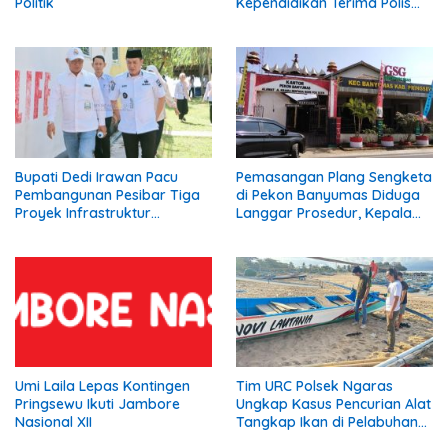
Politik
Kependidikan Terima Polis
Asuransi.
Bupati Dedi Irawan Pacu
Pemasangan Plang Sengketa
Pembangunan Pesibar Tiga
di Pekon Banyumas Diduga
Proyek Infrastruktur
Langgar Prosedur, Kepala
Strategis Siap
Pekon: Kami Tidak Pernah
Diperjuangkan.
Diberi Pemberitahuan
Umi Laila Lepas Kontingen
Tim URC Polsek Ngaras
Pringsewu Ikuti Jambore
Ungkap Kasus Pencurian Alat
Nasional XII
Tangkap Ikan di Pelabuhan
Kota Jawa, Dua Terduga