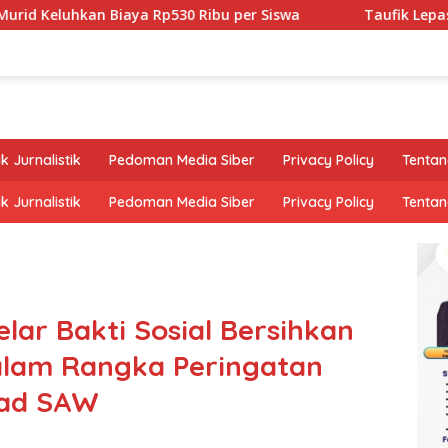
an Biaya Rp530 Ribu per Siswa
Taufik Lepas Tiga Murid
k Jurnalistik
Pedoman Media Siber
Privacy Policy
Tentan
k Jurnalistik
Pedoman Media Siber
Privacy Policy
Tentan
elar Bakti Sosial Bersihkan
alam Rangka Peringatan
mad SAW