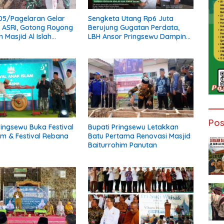
05/Pagelaran Gelar
Sengketa Utang Rp6 Juta
 ASRI, Gotong Royong
Berujung Gugatan Perdata,
 Masjid Al Islah
LBH Ansor Pringsewu Dampingi
 Warga
Pasangan Warga Hadapi
Persidangan
Pos
ringsewu Buka Festival
Bupati Pringsewu Letakkan
am & Festival Rebana
Batu Pertama Renovasi Masjid
Baiturrohim Panutan