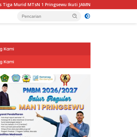
 MTsN 1 Pringsewu Ikuti JAMNAS XII 2026
Dihadiri Bupa
g Kami
g Kami