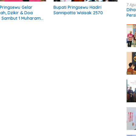
7 Agu
Pringsewu Gelar
Bupati Pringsewu Hadiri
Diha
h, Dzikir & Doa
Sannipatta Waisak 2570
Pers
 Sambut 1 Muharam
Ngop
iah