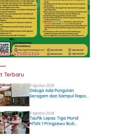
t Terbaru
8 Agustus 2026
Diduga Ada Pungutan
Seragam dan Sampul Rapor
di SDN 32 Krui, Wali Murid
Keluhkan Biaya Rp530 Ribu
per Siswa
8 Agustus 2026
Taufik Lepas Tiga Murid
MTsN 1 Pringsewu Ikuti
JAMNAS XII 2026