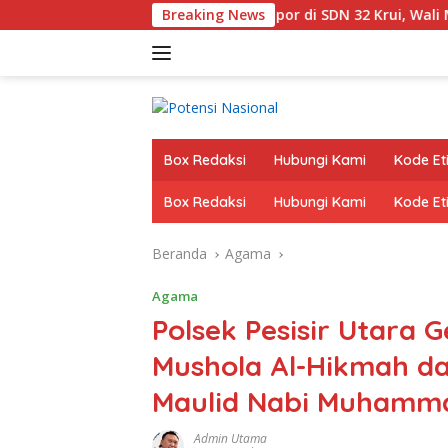
Langsung
 Seragam dan Sampul Rapor di SDN 32 Krui, Wali Murid Keluhk
Breaking News
ke
konten
Box Redaksi
Hubungi Kami
Kode Eti
Box Redaksi
Hubungi Kami
Kode Eti
Beranda
Agama
Agama
Polsek Pesisir Utara G
Mushola Al-Hikmah d
Maulid Nabi Muham
Admin Utama