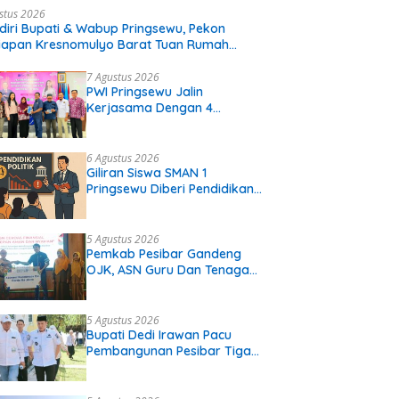
stus 2026
diri Bupati & Wabup Pringsewu, Pekon
iapan Kresnomulyo Barat Tuan Rumah
i Serasi Ke-29
7 Agustus 2026
PWI Pringsewu Jalin
Kerjasama Dengan 4
Perguruan Tinggi
6 Agustus 2026
Giliran Siswa SMAN 1
Pringsewu Diberi Pendidikan
Politik
5 Agustus 2026
Pemkab Pesibar Gandeng
OJK, ASN Guru Dan Tenaga
Kependidikan Terima Polis
Asuransi.
5 Agustus 2026
Bupati Dedi Irawan Pacu
Pembangunan Pesibar Tiga
Proyek Infrastruktur
Strategis Siap
Diperjuangkan.