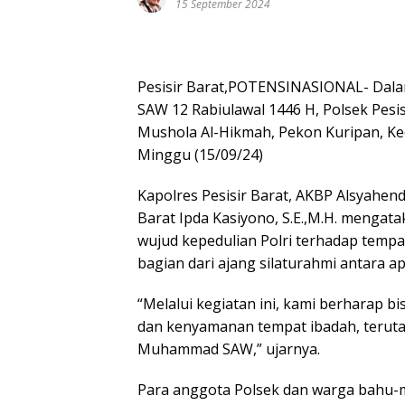
15 September 2024
Pesisir Barat,POTENSINASIONAL- Dal
SAW 12 Rabiulawal 1446 H, Polsek Pesis
Mushola Al-Hikmah, Pekon Kuripan, Kec
Minggu (15/09/24)
Kapolres Pesisir Barat, AKBP Alsyahendra
Barat Ipda Kasiyono, S.E.,M.H. mengata
wujud kepedulian Polri terhadap tempat
bagian dari ajang silaturahmi antara a
“Melalui kegiatan ini, kami berharap b
dan kenyamanan tempat ibadah, teruta
Muhammad SAW,” ujarnya.
Para anggota Polsek dan warga bahu