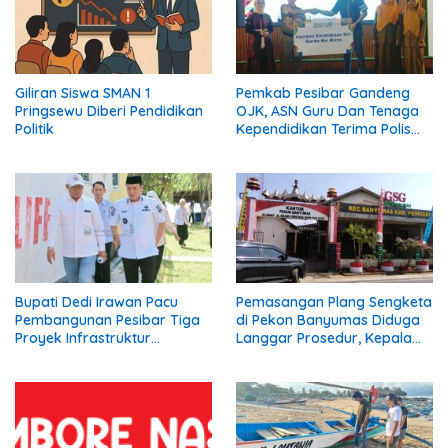
Giliran Siswa SMAN 1
Pemkab Pesibar Gandeng
Pringsewu Diberi Pendidikan
OJK, ASN Guru Dan Tenaga
Politik
Kependidikan Terima Polis
Asuransi.
Bupati Dedi Irawan Pacu
Pemasangan Plang Sengketa
Pembangunan Pesibar Tiga
di Pekon Banyumas Diduga
Proyek Infrastruktur
Langgar Prosedur, Kepala
Strategis Siap
Pekon: Kami Tidak Pernah
Diperjuangkan.
Diberi Pemberitahuan