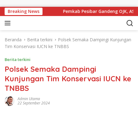
Langsung ke konten
idikan Politik
Breaking News
Pemkab Pesibar Gandeng OJK, ASN Guru
Beranda
Berita terkini
Polsek Semaka Dampingi Kunjungan
Tim Konservasi IUCN ke TNBBS
Berita terkini
Polsek Semaka Dampingi
Kunjungan Tim Konservasi IUCN ke
TNBBS
Admin Utama
22 September 2024