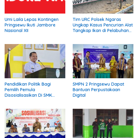
Umi Laila Lepas Kontingen
Tim URC Polsek Ngaras
Pringsewu Ikuti Jambore
Ungkap Kasus Pencurian Alat
Nasional XII
Tangkap Ikan di Pelabuhan
Kota Jawa, Dua Terduga
Pelaku Diamankan
Pendidikan Politik Bagi
SMPN 2 Pringsewu Dapat
Pemilih Pemula
Bantuan Perpustakaan
Disosialisasikan Di SMK
Digital
Gading Rejo Pringsewu