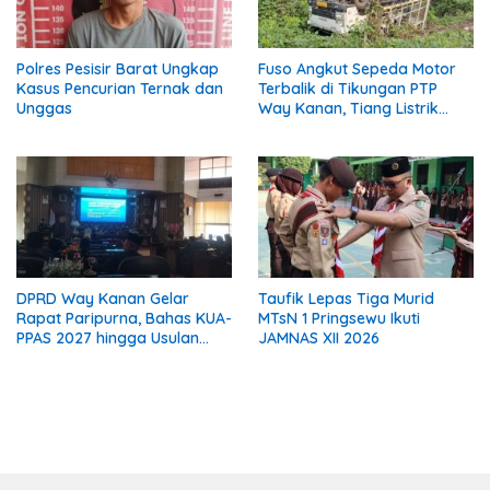
Polres Pesisir Barat Ungkap
Fuso Angkut Sepeda Motor
Kasus Pencurian Ternak dan
Terbalik di Tikungan PTP
Unggas
Way Kanan, Tiang Listrik
Patah
DPRD Way Kanan Gelar
Taufik Lepas Tiga Murid
Rapat Paripurna, Bahas KUA-
MTsN 1 Pringsewu Ikuti
PPAS 2027 hingga Usulan
JAMNAS XII 2026
Calon Wakil Bupati