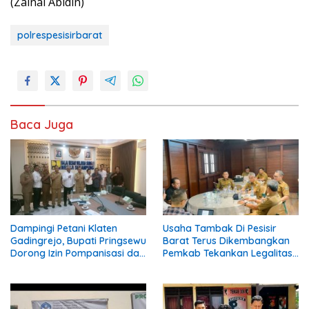
(Zainal Abidin)
polrespesisirbarat
Baca Juga
Dampingi Petani Klaten
Usaha Tambak Di Pesisir
Gadingrejo, Bupati Pringsewu
Barat Terus Dikembangkan
Dorong Izin Pompanisasi dari
Pemkab Tekankan Legalitas
Way Sekampung
Dan Lingkungan.