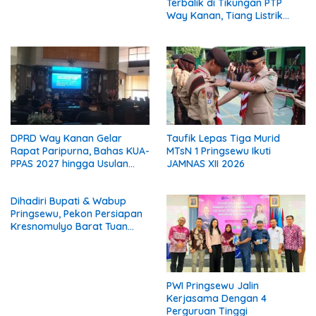
Terbalik di Tikungan PTP
Way Kanan, Tiang Listrik
Patah
DPRD Way Kanan Gelar
Taufik Lepas Tiga Murid
Rapat Paripurna, Bahas KUA-
MTsN 1 Pringsewu Ikuti
PPAS 2027 hingga Usulan
JAMNAS XII 2026
Calon Wakil Bupati
Dihadiri Bupati & Wabup
Pringsewu, Pekon Persiapan
Kresnomulyo Barat Tuan
Rumah Ngopi Serasi Ke-29
PWI Pringsewu Jalin
Kerjasama Dengan 4
Perguruan Tinggi