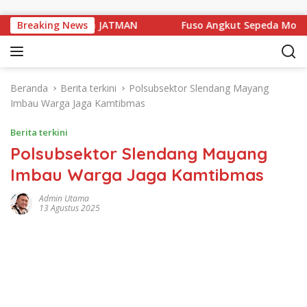
Langsung ke konten
ngajian Triwulan JATMAN
Breaking News
Fuso Angkut Sepeda Motor Ter
Beranda
Berita terkini
Polsubsektor Slendang Mayang
Imbau Warga Jaga Kamtibmas
Berita terkini
Polsubsektor Slendang Mayang
Imbau Warga Jaga Kamtibmas
Admin Utama
13 Agustus 2025