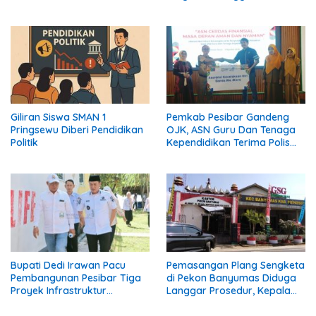
Giliran Siswa SMAN 1
Pemkab Pesibar Gandeng
Pringsewu Diberi Pendidikan
OJK, ASN Guru Dan Tenaga
Politik
Kependidikan Terima Polis
Asuransi.
Bupati Dedi Irawan Pacu
Pemasangan Plang Sengketa
Pembangunan Pesibar Tiga
di Pekon Banyumas Diduga
Proyek Infrastruktur
Langgar Prosedur, Kepala
Strategis Siap
Pekon: Kami Tidak Pernah
Diperjuangkan.
Diberi Pemberitahuan