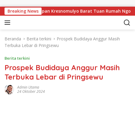
Langsung ke konten
wu, Pekon Persiapan Kresnomulyo Barat Tuan Rumah Ngopi Sera
Breaking News
Beranda
Berita terkini
Prospek Budidaya Anggur Masih
Terbuka Lebar di Pringsewu
Berita terkini
Prospek Budidaya Anggur Masih
Terbuka Lebar di Pringsewu
Admin Utama
24 Oktober 2024