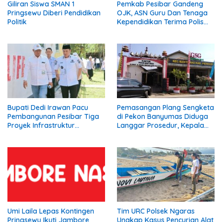
Giliran Siswa SMAN 1
Pemkab Pesibar Gandeng
Pringsewu Diberi Pendidikan
OJK, ASN Guru Dan Tenaga
Politik
Kependidikan Terima Polis
Asuransi.
Bupati Dedi Irawan Pacu
Pemasangan Plang Sengketa
Pembangunan Pesibar Tiga
di Pekon Banyumas Diduga
Proyek Infrastruktur
Langgar Prosedur, Kepala
Strategis Siap
Pekon: Kami Tidak Pernah
Diperjuangkan.
Diberi Pemberitahuan
Umi Laila Lepas Kontingen
Tim URC Polsek Ngaras
Pringsewu Ikuti Jambore
Ungkap Kasus Pencurian Alat