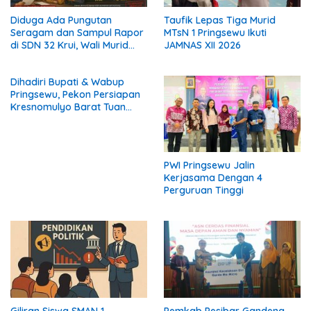
Diduga Ada Pungutan
Taufik Lepas Tiga Murid
Seragam dan Sampul Rapor
MTsN 1 Pringsewu Ikuti
di SDN 32 Krui, Wali Murid
JAMNAS XII 2026
Keluhkan Biaya Rp530 Ribu
per Siswa
Dihadiri Bupati & Wabup
Pringsewu, Pekon Persiapan
Kresnomulyo Barat Tuan
Rumah Ngopi Serasi Ke-29
PWI Pringsewu Jalin
Kerjasama Dengan 4
Perguruan Tinggi
Giliran Siswa SMAN 1
Pemkab Pesibar Gandeng