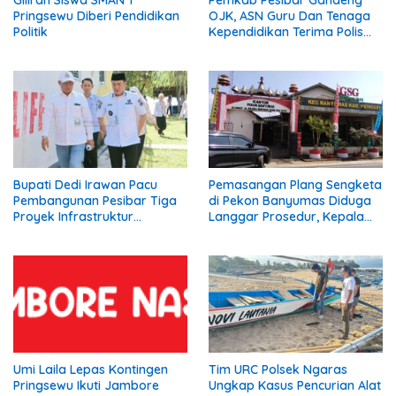
Pringsewu Diberi Pendidikan
OJK, ASN Guru Dan Tenaga
Politik
Kependidikan Terima Polis
Asuransi.
Bupati Dedi Irawan Pacu
Pemasangan Plang Sengketa
Pembangunan Pesibar Tiga
di Pekon Banyumas Diduga
Proyek Infrastruktur
Langgar Prosedur, Kepala
Strategis Siap
Pekon: Kami Tidak Pernah
Diperjuangkan.
Diberi Pemberitahuan
Umi Laila Lepas Kontingen
Tim URC Polsek Ngaras
Pringsewu Ikuti Jambore
Ungkap Kasus Pencurian Alat