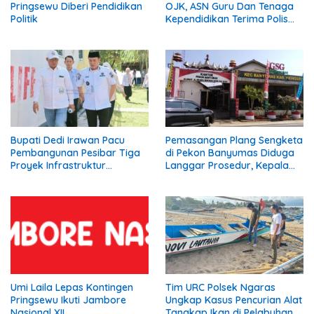
Pringsewu Diberi Pendidikan
OJK, ASN Guru Dan Tenaga
Politik
Kependidikan Terima Polis
Asuransi.
Bupati Dedi Irawan Pacu
Pemasangan Plang Sengketa
Pembangunan Pesibar Tiga
di Pekon Banyumas Diduga
Proyek Infrastruktur
Langgar Prosedur, Kepala
Strategis Siap
Pekon: Kami Tidak Pernah
Diperjuangkan.
Diberi Pemberitahuan
Umi Laila Lepas Kontingen
Tim URC Polsek Ngaras
Pringsewu Ikuti Jambore
Ungkap Kasus Pencurian Alat
Nasional XII
Tangkap Ikan di Pelabuhan