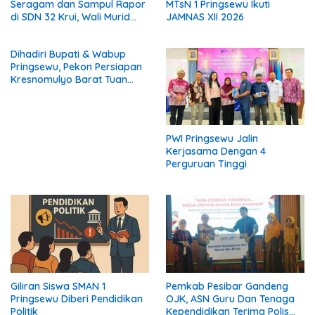
Seragam dan Sampul Rapor
MTsN 1 Pringsewu Ikuti
di SDN 32 Krui, Wali Murid
JAMNAS XII 2026
Keluhkan Biaya Rp530 Ribu
per Siswa
Dihadiri Bupati & Wabup
Pringsewu, Pekon Persiapan
Kresnomulyo Barat Tuan
Rumah Ngopi Serasi Ke-29
PWI Pringsewu Jalin
Kerjasama Dengan 4
Perguruan Tinggi
Giliran Siswa SMAN 1
Pemkab Pesibar Gandeng
Pringsewu Diberi Pendidikan
OJK, ASN Guru Dan Tenaga
Politik
Kependidikan Terima Polis