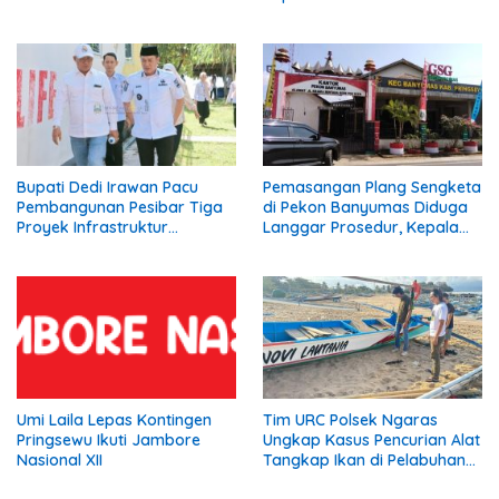
Asuransi.
Bupati Dedi Irawan Pacu
Pemasangan Plang Sengketa
Pembangunan Pesibar Tiga
di Pekon Banyumas Diduga
Proyek Infrastruktur
Langgar Prosedur, Kepala
Strategis Siap
Pekon: Kami Tidak Pernah
Diperjuangkan.
Diberi Pemberitahuan
Umi Laila Lepas Kontingen
Tim URC Polsek Ngaras
Pringsewu Ikuti Jambore
Ungkap Kasus Pencurian Alat
Nasional XII
Tangkap Ikan di Pelabuhan
Kota Jawa, Dua Terduga