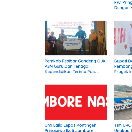
PWI Prin
Dengan 4
Pemkab Pesibar Gandeng OJK,
Bupati D
ASN Guru Dan Tenaga
Pembang
Kependidikan Terima Polis
Proyek In
Asuransi.
Siap Dip
Umi Laila Lepas Kontingen
Tim URC 
Pringsewu Ikuti Jambore
Ungkap K