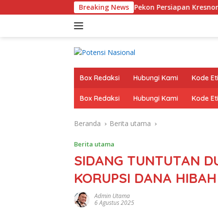
Langsung
 Bupati & Wabup Pringsewu, Pekon Persiapan Kresnomulyo Barat
Breaking News
ke
konten
Box Redaksi
Hubungi Kami
Kode Eti
Box Redaksi
Hubungi Kami
Kode Eti
Beranda
Berita utama
Berita utama
SIDANG TUNTUTAN D
KORUPSI DANA HIBAH
Admin Utama
6 Agustus 2025