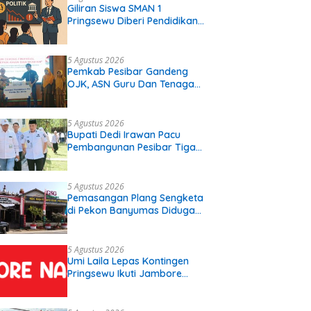
Giliran Siswa SMAN 1
Pringsewu Diberi Pendidikan
Politik
5 Agustus 2026
Pemkab Pesibar Gandeng
OJK, ASN Guru Dan Tenaga
Kependidikan Terima Polis
Asuransi.
5 Agustus 2026
Bupati Dedi Irawan Pacu
Pembangunan Pesibar Tiga
Proyek Infrastruktur
Strategis Siap
Diperjuangkan.
5 Agustus 2026
Pemasangan Plang Sengketa
di Pekon Banyumas Diduga
Langgar Prosedur, Kepala
Pekon: Kami Tidak Pernah
Diberi Pemberitahuan
5 Agustus 2026
Umi Laila Lepas Kontingen
Pringsewu Ikuti Jambore
Nasional XII