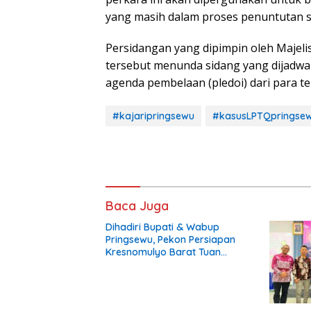
yang masih dalam proses penuntutan se
Persidangan yang dipimpin oleh Majelis
tersebut menunda sidang yang dijadwa
agenda pembelaan (pledoi) dari para t
#kajaripringsewu
#kasusLPTQpringse
Baca Juga
Dihadiri Bupati & Wabup
Pringsewu, Pekon Persiapan
Kresnomulyo Barat Tuan
Rumah Ngopi Serasi Ke-29