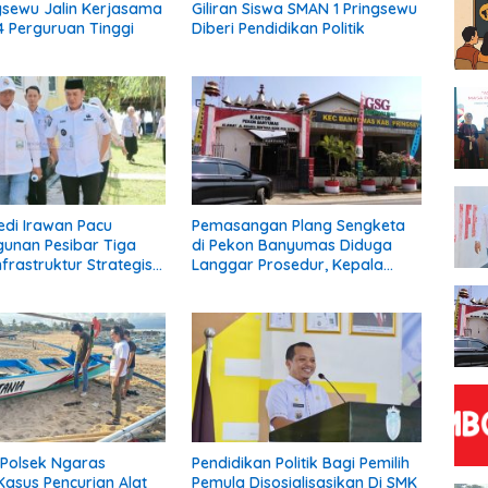
gsewu Jalin Kerjasama
Giliran Siswa SMAN 1 Pringsewu
 Perguruan Tinggi
Diberi Pendidikan Politik
edi Irawan Pacu
Pemasangan Plang Sengketa
unan Pesibar Tiga
di Pekon Banyumas Diduga
frastruktur Strategis
Langgar Prosedur, Kepala
erjuangkan.
Pekon: Kami Tidak Pernah
Diberi Pemberitahuan
Polsek Ngaras
Pendidikan Politik Bagi Pemilih
asus Pencurian Alat
Pemula Disosialisasikan Di SMK