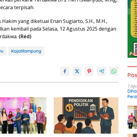
cara terpisah.
 Hakim yang diketuai Enan Sugiarto, S.H., M.H.,
lkan kembali pada Selasa, 12 Agustus 2025 dengan
erdakwa.
(Red)
wu
Kajatilampung
Pos
7 Agu
Diha
Pers
Ngop