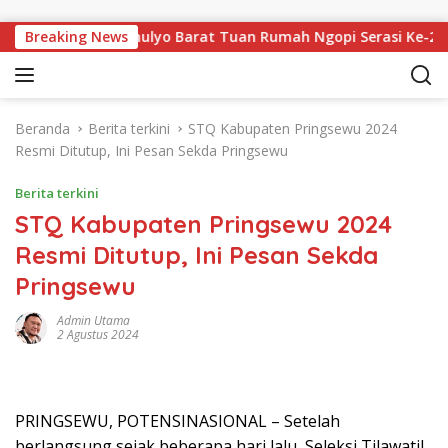
Langsung ke konten
ersiapan Kresnomulyo Barat Tuan Rumah Ngopi Serasi Ke-29
Breaking News
Beranda
Berita terkini
STQ Kabupaten Pringsewu 2024
Resmi Ditutup, Ini Pesan Sekda Pringsewu
Berita terkini
STQ Kabupaten Pringsewu 2024
Resmi Ditutup, Ini Pesan Sekda
Pringsewu
Admin Utama
2 Agustus 2024
PRINGSEWU, POTENSINASIONAL – Setelah
berlangsung sejak beberapa hari lalu, Seleksi Tilawatil