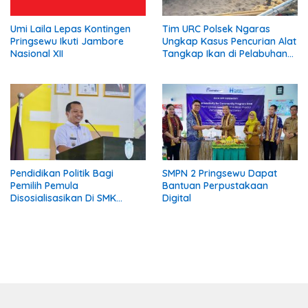
Umi Laila Lepas Kontingen
Tim URC Polsek Ngaras
Pringsewu Ikuti Jambore
Ungkap Kasus Pencurian Alat
Nasional XII
Tangkap Ikan di Pelabuhan
Kota Jawa, Dua Terduga
Pelaku Diamankan
Pendidikan Politik Bagi
SMPN 2 Pringsewu Dapat
Pemilih Pemula
Bantuan Perpustakaan
Disosialisasikan Di SMK
Digital
Gading Rejo Pringsewu