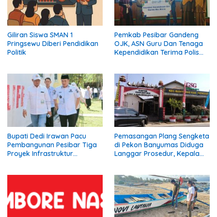
Giliran Siswa SMAN 1
Pemkab Pesibar Gandeng
Pringsewu Diberi Pendidikan
OJK, ASN Guru Dan Tenaga
Politik
Kependidikan Terima Polis
Asuransi.
Bupati Dedi Irawan Pacu
Pemasangan Plang Sengketa
Pembangunan Pesibar Tiga
di Pekon Banyumas Diduga
Proyek Infrastruktur
Langgar Prosedur, Kepala
Strategis Siap
Pekon: Kami Tidak Pernah
Diperjuangkan.
Diberi Pemberitahuan