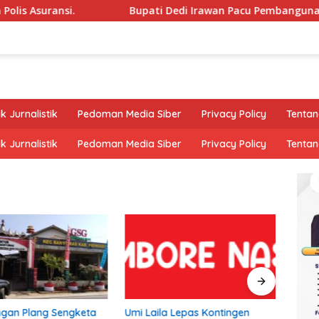
ansi.
Bupati Dedi Irawan Pacu Pembangunan Pesibar Ti
k Jurnalistik
Pedoman Media Siber
Privacy Policy
Tentan
k Jurnalistik
Pedoman Media Siber
Privacy Policy
Tentan
gan Plang Sengketa
Umi Laila Lepas Kontingen
Tim 