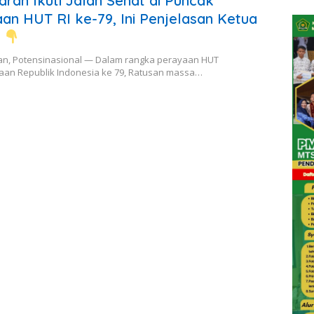
ran Ikuti Jalan Sehat di Puncak
an HUT RI ke-79, Ini Penjelasan Ketua
a
, Potensinasional — Dalam rangka perayaan HUT
an Republik Indonesia ke 79, Ratusan massa…