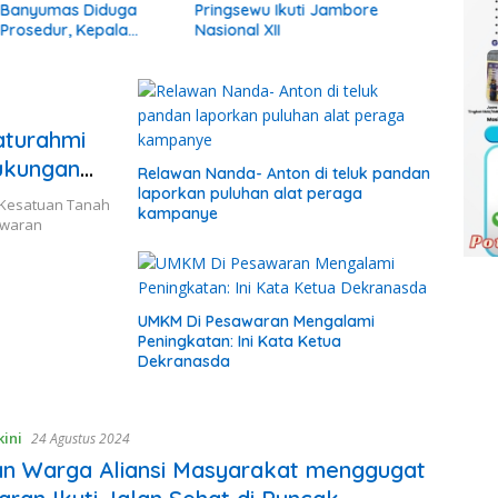
n Banyumas Diduga
Pringsewu Ikuti Jambore
Ungka
Prosedur, Kepala
Nasional XII
Tangk
ami Tidak Pernah
Kota
emberitahuan
Pela
aturahmi
Dukungan
Relawan Nanda- Anton di teluk pandan
laporkan puluhan alat peraga
 Kesatuan Tanah
kampanye
awaran
UMKM Di Pesawaran Mengalami
Peningkatan: Ini Kata Ketua
Dekranasda
kini
24 Agustus 2024
n Warga Aliansi Masyarakat menggugat