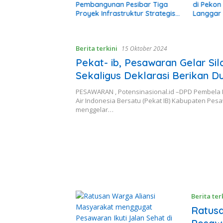
an Tenaga
Pembangunan Pesibar Tiga
di Peko
n Terima Polis
Proyek Infrastruktur Strategis
Langgar 
Siap Diperjuangkan.
Pekon: K
Diberi P
Berita terkini
15 Oktober 2024
Pekat- ib, Pesawaran Gelar Sil
Sekaligus Deklarasi Berikan 
Kepada Nanda – Anton
PESAWARAN , Potensinasional.id –DPD Pembela
Air Indonesia Bersatu (Pekat IB) Kabupaten Pes
menggelar…
Berita ter
Ratusa