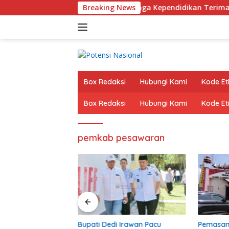
Langsung
ng OJK, ASN Guru Dan Tenaga Kependidikan Terima Polis Asur
Breaking News
ke
konten
Box Redaksi
Hubungi Kami
Kode Eti
Box Redaksi
Hubungi Kami
Kode Eti
pemkab pesawaran
ibar Gandeng OJK,
Bupati Dedi Irawan Pacu
Pemasan