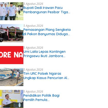
5 Agustus 2026
Bupati Dedi Irawan Pacu
Pembangunan Pesibar Tiga
Proyek Infrastruktur
Strategis Siap
Diperjuangkan.
5 Agustus 2026
Pemasangan Plang Sengketa
di Pekon Banyumas Diduga
Langgar Prosedur, Kepala
Pekon: Kami Tidak Pernah
Diberi Pemberitahuan
5 Agustus 2026
Umi Laila Lepas Kontingen
Pringsewu Ikuti Jambore
Nasional XII
5 Agustus 2026
Tim URC Polsek Ngaras
Ungkap Kasus Pencurian Alat
Tangkap Ikan di Pelabuhan
Kota Jawa, Dua Terduga
Pelaku Diamankan
5 Agustus 2026
Pendidikan Politik Bagi
Pemilih Pemula
Disosialisasikan Di SMK