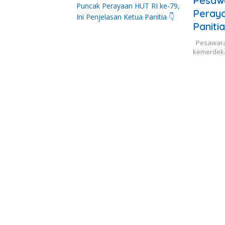
Pesawa
Peraya
Paniti
Pesawaran
kemerdeka