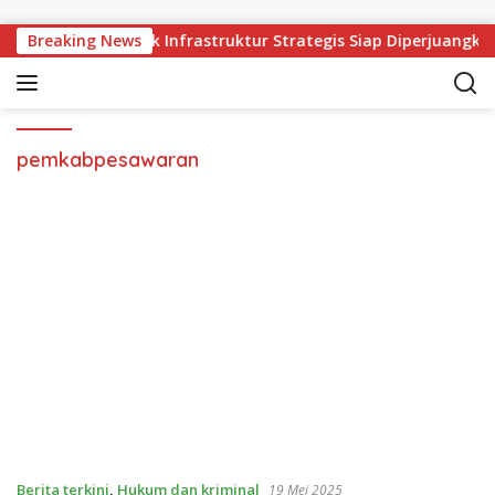
Langsung ke konten
sibar Tiga Proyek Infrastruktur Strategis Siap Diperjuangkan.
Breaking News
pemkabpesawaran
Berita terkini
,
Hukum dan kriminal
19 Mei 2025