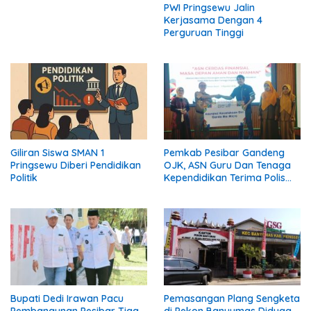
PWI Pringsewu Jalin
Kerjasama Dengan 4
Perguruan Tinggi
Giliran Siswa SMAN 1
Pemkab Pesibar Gandeng
Pringsewu Diberi Pendidikan
OJK, ASN Guru Dan Tenaga
Politik
Kependidikan Terima Polis
Asuransi.
Bupati Dedi Irawan Pacu
Pemasangan Plang Sengketa
Pembangunan Pesibar Tiga
di Pekon Banyumas Diduga