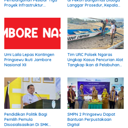
Proyek Infrastruktur
Langgar Prosedur, Kepala
Strategis Siap
Pekon: Kami Tidak Pernah
Diperjuangkan.
Diberi Pemberitahuan
Umi Laila Lepas Kontingen
Tim URC Polsek Ngaras
Pringsewu Ikuti Jambore
Ungkap Kasus Pencurian Alat
Nasional XII
Tangkap Ikan di Pelabuhan
Kota Jawa, Dua Terduga
Pelaku Diamankan
Pendidikan Politik Bagi
SMPN 2 Pringsewu Dapat
Pemilih Pemula
Bantuan Perpustakaan
Disosialisasikan Di SMK
Digital