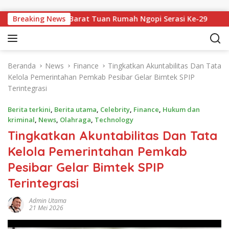
Langsung ke konten
 Kresnomulyo Barat Tuan Rumah Ngopi Serasi Ke-29
Breaking News
PWI
Beranda
News
Finance
Tingkatkan Akuntabilitas Dan Tata
Kelola Pemerintahan Pemkab Pesibar Gelar Bimtek SPIP
Terintegrasi
Berita terkini
,
Berita utama
,
Celebrity
,
Finance
,
Hukum dan
kriminal
,
News
,
Olahraga
,
Technology
Tingkatkan Akuntabilitas Dan Tata
Kelola Pemerintahan Pemkab
Pesibar Gelar Bimtek SPIP
Terintegrasi
Admin Utama
21 Mei 2026