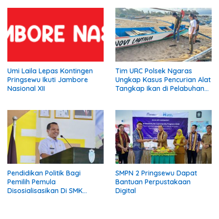
Diperjuangkan.
Diberi Pemberitahuan
Umi Laila Lepas Kontingen
Tim URC Polsek Ngaras
Pringsewu Ikuti Jambore
Ungkap Kasus Pencurian Alat
Nasional XII
Tangkap Ikan di Pelabuhan
Kota Jawa, Dua Terduga
Pelaku Diamankan
Pendidikan Politik Bagi
SMPN 2 Pringsewu Dapat
Pemilih Pemula
Bantuan Perpustakaan
Disosialisasikan Di SMK
Digital
Gading Rejo Pringsewu