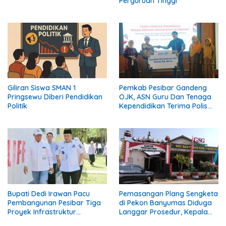
Perguruan Tinggi
Giliran Siswa SMAN 1
Pemkab Pesibar Gandeng
Pringsewu Diberi Pendidikan
OJK, ASN Guru Dan Tenaga
Politik
Kependidikan Terima Polis
Asuransi.
Bupati Dedi Irawan Pacu
Pemasangan Plang Sengketa
Pembangunan Pesibar Tiga
di Pekon Banyumas Diduga
Proyek Infrastruktur
Langgar Prosedur, Kepala
Strategis Siap
Pekon: Kami Tidak Pernah