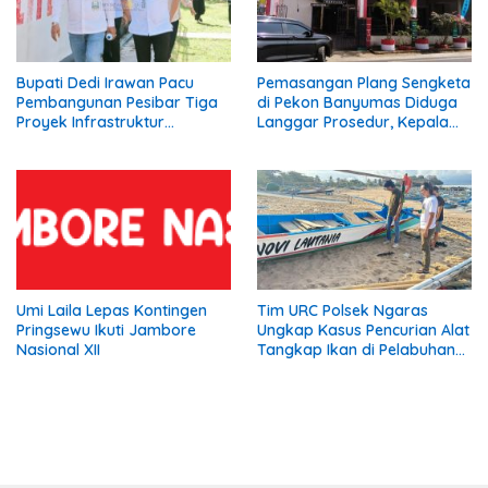
Bupati Dedi Irawan Pacu
Pemasangan Plang Sengketa
Pembangunan Pesibar Tiga
di Pekon Banyumas Diduga
Proyek Infrastruktur
Langgar Prosedur, Kepala
Strategis Siap
Pekon: Kami Tidak Pernah
Diperjuangkan.
Diberi Pemberitahuan
Umi Laila Lepas Kontingen
Tim URC Polsek Ngaras
Pringsewu Ikuti Jambore
Ungkap Kasus Pencurian Alat
Nasional XII
Tangkap Ikan di Pelabuhan
Kota Jawa, Dua Terduga
Pelaku Diamankan