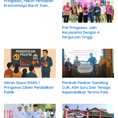
Pringsewu, Pekon Persiapan
Kresnomulyo Barat Tuan
Rumah Ngopi Serasi Ke-29
PWI Pringsewu Jalin
Kerjasama Dengan 4
Perguruan Tinggi
Giliran Siswa SMAN 1
Pemkab Pesibar Gandeng
Pringsewu Diberi Pendidikan
OJK, ASN Guru Dan Tenaga
Politik
Kependidikan Terima Polis
Asuransi.