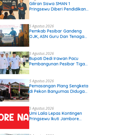
Giliran Siswa SMAN 1
Pringsewu Diberi Pendidikan
Politik
5 Agustus 2026
Pemkab Pesibar Gandeng
OJK, ASN Guru Dan Tenaga
Kependidikan Terima Polis
Asuransi.
5 Agustus 2026
Bupati Dedi Irawan Pacu
Pembangunan Pesibar Tiga
Proyek Infrastruktur
Strategis Siap
Diperjuangkan.
5 Agustus 2026
Pemasangan Plang Sengketa
di Pekon Banyumas Diduga
Langgar Prosedur, Kepala
Pekon: Kami Tidak Pernah
Diberi Pemberitahuan
5 Agustus 2026
Umi Laila Lepas Kontingen
Pringsewu Ikuti Jambore
Nasional XII