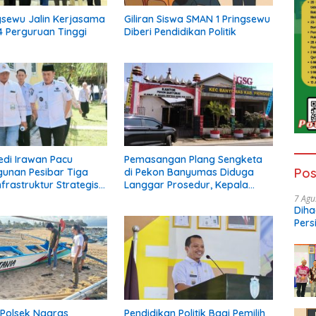
gsewu Jalin Kerjasama
Giliran Siswa SMAN 1 Pringsewu
 Perguruan Tinggi
Diberi Pendidikan Politik
edi Irawan Pacu
Pemasangan Plang Sengketa
Pos
unan Pesibar Tiga
di Pekon Banyumas Diduga
frastruktur Strategis
Langgar Prosedur, Kepala
erjuangkan.
Pekon: Kami Tidak Pernah
7 Agu
Diha
Diberi Pemberitahuan
Pers
Ngop
Polsek Ngaras
Pendidikan Politik Bagi Pemilih