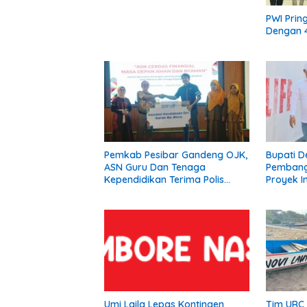
PWI Prin
Dengan 4
Pemkab Pesibar Gandeng OJK,
Bupati D
ASN Guru Dan Tenaga
Pembang
Kependidikan Terima Polis
Proyek In
Asuransi.
Siap Dip
Umi Laila Lepas Kontingen
Tim URC 