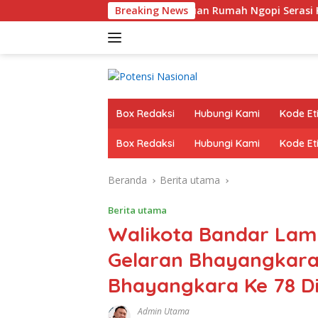
Langsung
iapan Kresnomulyo Barat Tuan Rumah Ngopi Serasi Ke-29
Breaking News
ke
konten
Box Redaksi
Hubungi Kami
Kode Eti
Box Redaksi
Hubungi Kami
Kode Eti
Beranda
Berita utama
Berita utama
Walikota Bandar Lamp
Gelaran Bhayangkara
Bhayangkara Ke 78 D
Admin Utama