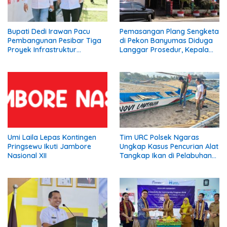
Bupati Dedi Irawan Pacu
Pemasangan Plang Sengketa
Pembangunan Pesibar Tiga
di Pekon Banyumas Diduga
Proyek Infrastruktur
Langgar Prosedur, Kepala
Strategis Siap
Pekon: Kami Tidak Pernah
Diperjuangkan.
Diberi Pemberitahuan
Umi Laila Lepas Kontingen
Tim URC Polsek Ngaras
Pringsewu Ikuti Jambore
Ungkap Kasus Pencurian Alat
Nasional XII
Tangkap Ikan di Pelabuhan
Kota Jawa, Dua Terduga
Pelaku Diamankan