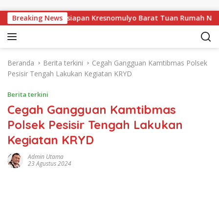
Langsung ke konten
gsewu, Pekon Persiapan Kresnomulyo Barat Tuan Rumah Ngopi Se
Breaking News
Beranda
Berita terkini
Cegah Gangguan Kamtibmas Polsek
Pesisir Tengah Lakukan Kegiatan KRYD
Berita terkini
Cegah Gangguan Kamtibmas
Polsek Pesisir Tengah Lakukan
Kegiatan KRYD
Admin Utama
23 Agustus 2024