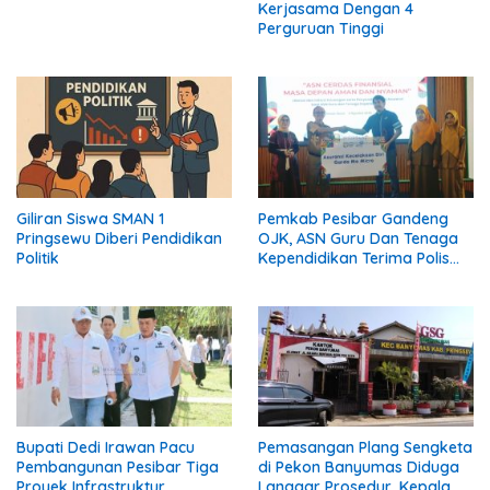
Kerjasama Dengan 4
Perguruan Tinggi
Giliran Siswa SMAN 1
Pemkab Pesibar Gandeng
Pringsewu Diberi Pendidikan
OJK, ASN Guru Dan Tenaga
Politik
Kependidikan Terima Polis
Asuransi.
Bupati Dedi Irawan Pacu
Pemasangan Plang Sengketa
Pembangunan Pesibar Tiga
di Pekon Banyumas Diduga
Proyek Infrastruktur
Langgar Prosedur, Kepala