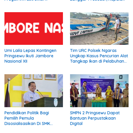
Strategis Siap
Pekon: Kami Tidak Pernah
Diperjuangkan.
Diberi Pemberitahuan
Umi Laila Lepas Kontingen
Tim URC Polsek Ngaras
Pringsewu Ikuti Jambore
Ungkap Kasus Pencurian Alat
Nasional XII
Tangkap Ikan di Pelabuhan
Kota Jawa, Dua Terduga
Pelaku Diamankan
Pendidikan Politik Bagi
SMPN 2 Pringsewu Dapat
Pemilih Pemula
Bantuan Perpustakaan
Disosialisasikan Di SMK
Digital
Gading Rejo Pringsewu